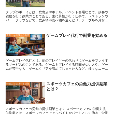
資材運搬の仕事は、副業として始めるのに適した仕事です。資材運搬
の仕事は、時給で支払われることが多く、平均時給は1,000円前後で
す。資材運搬の仕事は、副業として始めやすく、比較的短時間で稼ぐ
クラブのボーイとは、飲食店やホテル、イベント会場などで、接客や
ことができます。また、資材運搬の仕事は、肉体労働が中心ですが、
雑務を行う副業のことである。
主に男性が行う仕事で、レストランや
特別なスキルは必要ありません。そのため、誰でもすぐに始められる
バー、クラブなどで、飲み物や食べ物を運んだり、テーブルを片付け
仕事です。
たり、客の注文を受けたりする。また、イベント会場では、入場者へ
の誘導や、会場内の清掃などを行うこともある。 クラブのボーイの
仕事は比較的手軽で、特別な資格や経験は必要ない。そのため、学生
ゲームプレイ代行で副業を始める
労働力を提供する副業
や主婦、定年退職者など、幅広い層の人がこの仕事に就いている。ま
た、クラブのボーイの仕事は、時間や場所が比較的自由なので、本業
の合間や、休日に空いた時間で働くことができる。そのため、副業と
して人気が高い。 クラブのボーイの仕事は、比較的楽に稼ぐことが
できる。しかし、中には、長時間労働や、深夜勤務、体力的にハード
な仕事などもある。また、客の対応など、人間関係に気を遣う必要が
ゲームプレイ代行とは
、他のプレイヤーの代わりにゲームをプレイす
あることも多い。そのため、クラブのボーイの仕事に就く際には、事
るサービスのことである。ゲームをプレイする時間がない人や、ゲー
前に仕事内容をよく確認し、自分に合っているかどうかを判断するこ
ムが苦手な人、ゲームクリアを諦めてしまった人など、様々なニーズ
とが大切である。
に応えている。 ゲームプレイ代行の方法は様々で、プレイヤーの自
宅に訪問してプレイするケースもあれば、インターネット経由でプレ
イするケースもある。また、ゲームの進行状況に応じて料金が発生す
スポーツカフェの労働力提供副業
労働力を提供する副業
るケースや、月額料金でサービスを提供するケースなど、料金体系も
とは？
様々である。 ゲームプレイ代行のメリットは、プレイヤーがゲーム
をプレイする時間を確保したり、ゲームをクリアする達成感を味わう
ことができることである。また、ゲームプレイ代行業者の中には、ゲ
ームの攻略法やテクニックをプレイヤーに教えるサービスを提供して
いるところもあり、プレイヤーのゲームスキルを向上させることも可
スポーツカフェの労働力提供副業とは？
スポーツカフェの労働力提
能である。 一方で、ゲームプレイ代行のデメリットとしては、プレ
供副業とは、
スポーツカフェでアルバイトやパートとして働き、労働
イヤーのゲームアカウント情報が漏洩するリスクや、ゲームプレイ代