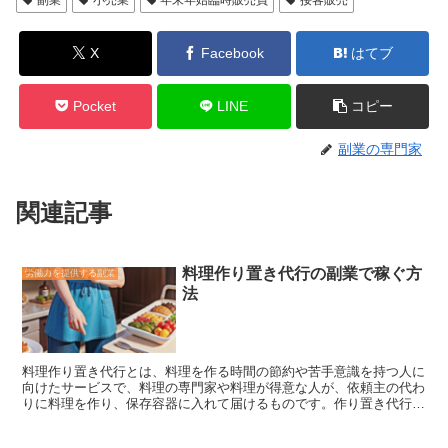
X
Facebook
はてブ
Pocket
LINE
コピー
副業の専門家
関連記事
料理作り置き代行の副業で稼ぐ方
労働力を提供する副業
法
料理作り置き代行
とは、料理を作る時間の節約や苦手意識を持つ人に
向けたサービスで、料理の専門家や料理が得意な人が、依頼主の代わ
りに料理を作り、保存容器に入れて届けるものです。作り置き代行の
専門家は、依頼主の希望や家族構成、ライフスタイルに合わせた献立
を提案し、買い物から調理、盛り付けまでを一貫して行います。ま