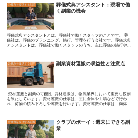
た、作り置き代行は、高齢者や障害者、子育て中の方など、料理をす
葬儀式典アシスタント：現場で働
労働力を提供する副業
ることが難しい人にも利用されています。作り置き代行のサービスを
く副業の機会
利用することで、料理の時間を節約し、より充実した生活を送ること
ができます。
葬儀式典アシスタントとは、葬儀社で働くスタッフのことです。
葬
儀社は、葬儀のプランニング、施行、管理を行う会社です。葬儀式典
アシスタントは、葬儀社で働くスタッフのうち、主に葬儀の施行や管
理を担当する人を指します。
葬儀式典アシスタントの主な仕事内容
は、以下の通りです。
* 葬儀のプランニング遺族の意向を聞きなが
ら、葬儀のプランを立てます。 * 葬儀の施行葬儀当日は、遺族や参列
副業資材運搬の収益性と注意点
労働力を提供する副業
者の誘導、式次第の進行、弔辞の読み上げなどを行います。 * 葬儀後
の管理葬儀後は、遺族へのアフターフォローや、葬儀に関する書類の
作成などを行います。 葬儀式典アシスタントは、遺族にとって大切
な人を亡くしたという悲しみの中、葬儀をスムーズに執り行うことが
できるようサポートする重要な役割を担っています。
-資材運搬と副業の可能性-
資材運搬は、物流業界において重要な役割
を果たしています。資材運搬の仕事は、主に倉庫や工場などで行わ
れ、荷物の積み下ろしや運搬を行います。
資材運搬の仕事は、肉体労
働が中心で、誰でもすぐに始められる仕事です。そのため、副業とし
て資材運搬の仕事をする人も多くいます。 資材運搬の仕事は、時給
で支払われることが多く、平均時給は1,000円前後です。
資材運搬の
クラブのボーイ：週末にできる副
労働力を提供する副業
仕事は、副業として始めやすく、比較的短時間で稼ぐことができま
業
す。
また、資材運搬の仕事は、肉体労働が中心ですが、特別なスキル
は必要ありません。そのため、誰でもすぐに始められる仕事です。