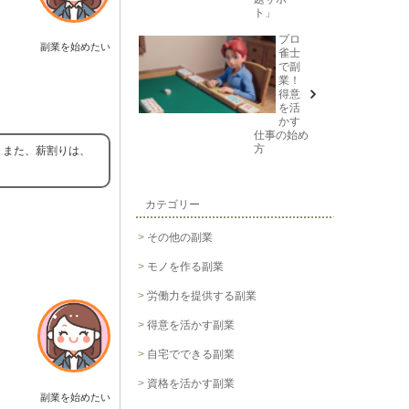
ト」
プロ
副業を始めたい
雀士
で副
業！
得意
を活
かす
仕事の始め
方
。また、薪割りは、
カテゴリー
その他の副業
モノを作る副業
労働力を提供する副業
得意を活かす副業
自宅でできる副業
資格を活かす副業
副業を始めたい