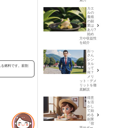
カエ
ルの
養殖
の副
業は
あり?
始め
方や収益性
を紹介
おっ
さん
レン
タル
れる燃料です。薪割
って
何？
メリ
ット・デメ
リットを徹
底解説
得意
を活
かし
て始
める
副業
「宿
題サポー