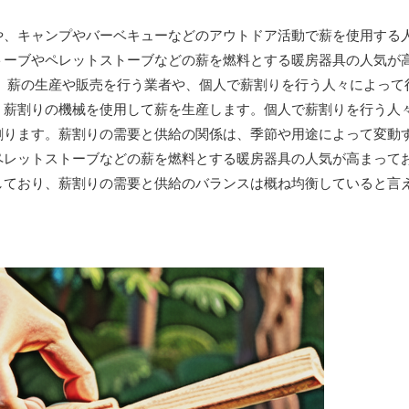
や、キャンプやバーベキューなどのアウトドア活動で薪を使用する
トーブやペレットストーブなどの薪を燃料とする暖房器具の人気が
、薪の生産や販売を行う業者や、個人で薪割りを行う人々によって
、薪割りの機械を使用して薪を生産します。個人で薪割りを行う人
割ります。薪割りの需要と供給の関係は、季節や用途によって変動
ペレットストーブなどの薪を燃料とする暖房器具の人気が高まって
しており、薪割りの需要と供給のバランスは概ね均衡していると言