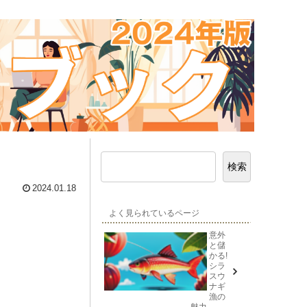
検索
2024.01.18
よく見られているページ
意外
と儲
かる!
シラ
スウ
ナギ
漁の
魅力