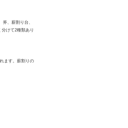
。斧、薪割り台、
分けて2種類あり
れます。薪割りの