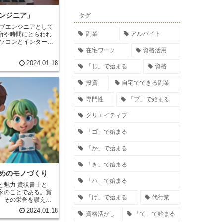
身につける
ことも大
せるためには、
粘り強く
ンジニア」
タグ
結果が出なくても、
表を続ければ、いつ
ブエンジニアとして
副業
アルバイト
所や時間にとらわれ
ソコンとインターネ
をすることができま
在宅ワーク
資格活用
進めることができる
2024.01.18
ので、本業や家事、育児との両立も可能です。 また、
「じ」で始まる
資格
やキャリアアップに
ニアとして働くため
投資
自宅でできる副業
iptなどのプログラミング
らのスキルは、本業
専門性
「ブ」で始まる
ェブエンジニアとし
能です。 さらに、
ウェブエンジニ
クリエイティブ
を得やすいというメ
ニアの平均年収は
00万円以上稼ぐ人もい
「ゴ」で始まる
アを始めることで、
本業に加えて収入を得ることができます。 最後に、
ウ
「か」で始まる
仕事です。
ウェブエ
品が世の中に公開さ
「き」で始まる
う喜びを味わうこと
めのモノづくり
学んだり、新しいこ
「ハ」で始まる
常に成長し続けるこ
と魅力
賞状書士と
家のことである。賞
「げ」で始まる
代行業
、その栄誉を讃える
ベントなどで授与さ
2024.01.18
資格活かし
「て」で始まる
状に書く文字の大き