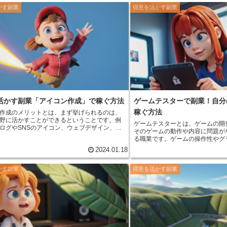
スプレイヤーは、そのキャラク
さやバランス、墨の濃淡などを調
かす副業
得意を活かす副業
り忠実に再現するために、衣装や小道具の自
読みやすい賞状を仕上げる。 賞状作りは、とても繊細
り、メイクやヘアアレンジをしたりします。
でやりがいのある仕事である。賞
ベントや撮影会に参加して、他のコスプレイ
く文字のバランスや墨の濃淡を調
流したり、写真撮影をしたりします。 コスプ
賞状を仕上げていく。賞状は、表
の中には、
その活動で収入を得ている人もい
称える大切なものであるため、賞
入を得る方法は、イベントや撮影会への出
く文字の大きさやバランス、墨の
や小道具の制作・販売、写真集の出版など、
意を払う。 賞状作りの魅力は、なんといっても文字を
です。また、コスプレイヤーとして活動して
書いているときの一体感である。
を活かして、モデルやタレントとして活躍す
自分の内なる思いを表現する行為
ーとして活動するために
は、賞状に書く文字を通して、表
そのキャラクターになりきるための衣装や小
栄誉を表現する。賞状作りは、孤
意する必要があります。また、メイクやヘア
賞状が完成したときには、大きな
の技術も必要になります。さらに、イベント
できる。
活かす副業「アイコン作成」で稼ぐ方法
ゲームテスターで副業！自分
に参加したり、写真撮影をしたりするために
稼ぐ方法
作成のメリット
とは、まず挙げられるのは、
の出費も必要です。 しかし、コスプレイ
野に活かすことができるということです。例
て活動することで、
自分の好きなキャラクタ
ゲームテスターとは、ゲームの開
ログやSNSのアイコン、ウェブデザイン、ア
きって楽しむことができる
というメリットが
そのゲームの動作や内容に問題が
、ゲーム開発など、様々な分野でアイコンは
。また、イベントや撮影会に参加したり、写
る職業
です。ゲームの操作性やグ
ています。また、アイコンは比較的短時間で
したりすることで、他のコスプレイヤーと交
リーなどを実際にプレイして確認
2024.01.18
ことができ、案件単価も高めに設定すること
、写真撮影をしたりすることで、他のコスプ
ドバックを返します。ゲームテス
ので、副業としてもおすすめです。さらに、
と交流したり、新しい友人を作ったりするこ
ムの品質向上に貢献することです。 ゲームテスタ
作成は、パソコンさえあればどこでも行うこ
ます。さらに、コスプレイヤーとして活動し
かす副業
得意を活かす副業
は、ゲームの知識や経験が豊富で
ます。通勤時間や、休憩時間、隙間時間に作
とを活かして、モデルやタレントとして活躍
ます。また、問題点を見つけ出す
とが可能です。自宅で仕事ができるので、子
も可能です。
確に報告するコミュニケーション
方や、介護中の方にもおすすめです。
ームテスターの仕事は、ゲームを
きな人であれば、比較的始めやす