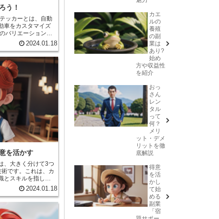
ろう！
カエ
テッカーとは、自動
ルの
動車をカスタマイズ
養殖
のバリエーションが
の副
に合わせて選ぶこと
業は
2024.01.18
あり?
、近年では、一般の
始め
テッカ
方や収益性
自分らしくカスタマ
を紹介
自動車ステッカー
効果もあります。
おっ
さん
レン
タル
って
何？
メリ
ット・デメ
リットを徹
意を活かす
底解説
は、大きく分けて3つ
得意
技術です。これは、カ
を活
識とスキルを指しま
かし
ン能力です。映像ディ
2024.01.18
て始
師、編集スタッフな
める
て映像を制作しま
副業
ーションをとること
「宿
す。映像ディレクター
題サポー