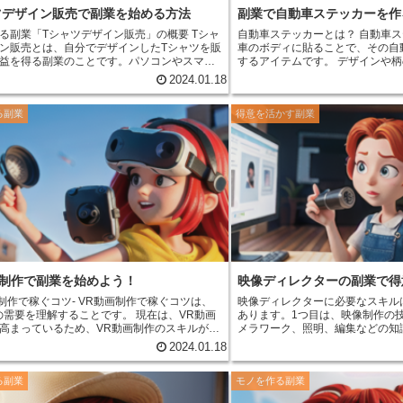
ツデザイン販売で副業を始める方法
副業で自動車ステッカーを作
る副業「Tシャツデザイン販売」の概要
Tシャ
自動車ステッカーとは？
自動車ス
ン販売とは、自分でデザインしたTシャツを販
車のボディに貼ることで、その自
益を得る副業のことです。
パソコンやスマー
するアイテムです。
デザインや柄
があれば誰でも始められるため、手軽な副業
豊富で、車のボディカラーや好み
2024.01.18
気を集めています。
また、Tシャツデザイン販
ができます。 自動車ステッカーは、もともと車のレー
ザインのスキルや経験がなくても始められる
スや競技で使用されていましたが
る副業
得意を活かす副業
、初心者でも取り組みやすい副業と言えま
ドライバーにも広く普及しています。 自動車ス
ーは、車に貼ることで、その車を
する必要があります。デザインは、自分で手
イズすることができます。
また、
り、パソコンのソフトを使って作成したりす
は、車の色やデザインを保護する
できます。
デザインができたら、それをプリ
に発注してTシャツに印刷してもらいます。
T
印刷ができたら、ネットショップやフリマア
で販売して、収益を得ることができます。 T
ザイン販売は、比較的少ない初期費用で始め
できるため、副業としてもおすすめです。ま
ャツデザイン販売は、自宅で作業することがで
、子育て中の方や、仕事が忙しい方でも無理
組むことができます。
画制作で副業を始めよう！
映像ディレクターの副業で得
画制作で稼ぐコツ-
VR動画制作で稼ぐコツは、
映像ディレクターに必要なスキル
の需要を理解することです。
現在は、VR動画
あります。1つ目は、映像制作の
高まっているため、VR動画制作のスキルがあ
メラワーク、照明、編集などの知
事を見つけるのは難しくありません。
また、
す。2つ目は、コミュニケーショ
2024.01.18
制作は、他の動画制作よりも高額で取引される
レクターは、カメラマン、照明技
いです。
VR動画制作で稼ぐコツ2つ目は、VR
ど、さまざまなスタッフと協力し
る副業
モノを作る副業
のスキルを磨くことです。
VR動画制作は、他
す。そのため、円滑なコミュニケ
作とは異なるスキルが必要です。そのため、
が大切です。3つ目は、企画力で