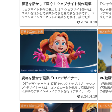
得意を活かして稼ぐ！ウェブサイト制作副業
Tシャ
ウェブサイト制作の魅力とは？
ウェブサイト制作は、
モノを作
スキルを活かして副業ができる魅力的な仕事です。
パ
ツデザイ
ソコンやインターネットの知識があれば、誰でも始め
売して収
ることができます。また、在宅で仕事ができるため、
トフォン
2024.01.18
子育て中の方や学生の方でも働きやすいというメリッ
として人
トがあります。 ウェブサイト制作は、自分の得意分野
売は、デ
資格を活かす副業
モノを作
を活かして仕事ができるという魅力もあります。例え
ことから
ば、デザインが得意な方は、ウェブサイトのデザイン
す。 Tシャツデザイン販売を行うには、まず、デザイ
を担当したり、プログラミングが得意な方は、ウェブ
ンを作成
サイトのプログラムを担当したりすることができま
描きした
す。自分の得意分野を活かすことで、楽しく仕事をす
ることが
ることができます。
ウェブサイト制作は、スキルアッ
ント会社
プにつながるという魅力もあります。
ウェブサイト制
シャツの
作の仕事をすることで、パソコンやインターネットに
プリなど
関する知識を身につけることができます。また、デザ
シャツデ
インやプログラミングのスキルも向上します。これら
ることが
のスキルは、他の仕事でも活かすことができます。 ウ
た、Tシ
ェブサイト制作の魅力は、他にもたくさんあります。
きるので
例えば、収入が安定しているという魅力もあります。
なく取り
資格を活かす副業「DTPデザイナー」
VR動
ウェブサイト制作の仕事は、需要が高いので、収入が
-DTPデザイナーとは-
DTP (デスクトップパブリッシン
-VR動
安定しています。また、仕事量に合わせて収入を増や
グ) デザイナーとは、コンピュータを使用して出版物や
VR動画
すことができます。
印刷物のデザインやレイアウトを行うデザイナーのこ
の需要が
とです。新聞、雑誌、書籍、チラシ、ポスター、パン
れば、仕
2024.01.18
フレットなど、様々な出版物の制作に関わっていま
VR動画
す。その仕事内容は、企画、デザイン、レイアウト、
ことが多
得意を活かす副業
モノを作
校正など、多岐にわたります。また、印刷会社や出版
動画制作
社などに勤務するだけでなく、フリーランスとして活
の動画制