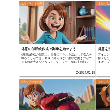
業は、仕事の受注単価が高いため、本業の収入を上回
行う人のことです。 コ
得意を活かす副業
得意を活
ることも可能です。さらに、動画制作副業は、自分の
ターをよ
得意な分野や興味のある分野で仕事ができるため、や
作をした
りがいを持って働くことができます。
また、イ
ヤーと交
レイヤー
ます。
収
演、衣装
さまざま
いること
る人もいます。 コスプレイヤ
は、まず
道具を用
アレンジ
得意の似顔絵作成で副業を始めよう！
得意を
や撮影会
似顔絵作成の副業は、自分のスキルを活かして収入を
アイコン
は、ある程度
得ることができ、時間に縛られない柔軟な働き方がで
様々な分
ヤーとし
きるのが大きなメリットです
。また、依頼主の顔を描
えば、ブ
ーになり
いて喜んでもらえるというやりがいや、人とのつなが
プリ開発
あります
りも魅力です。さらに、絵を描くことが好きな人にと
使用され
真撮影を
2024.01.18
っては、趣味を活かして収入を得ることができるの
作成する
流したり
で、一石二鳥と言えます。 似顔絵作成の副業は、在宅
ができる
レイヤー
でできる仕事なので、子育てや介護をしながらでも始
アイコン
ともでき
得意を活かす副業
得意を活
めやすく、副業初心者にもおすすめです。また、特別
とができ
ているこ
な資格やスキルがなくても、独学で始められるのも魅
業するこ
すること
力です。 似顔絵作成の副業は、自分のペースで仕事が
育て中の
できるので、本業との両立がしやすいです。また、初
期費用がほとんどかからないので、気軽に始められま
す。