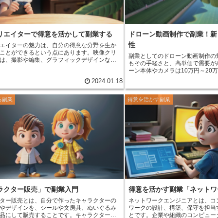
リエイターで得意を活かして副業する
ドローン動画制作で副業！新
性
エイターの魅力は、
自分の得意な分野を生か
ことができる
という点にあります。映像クリ
副業としてのドローン動画制作の
は、撮影や編集、グラフィックデザインな
もその手軽さと、高単価で需要が
ざまなスキルを必要としますが、必ずしもす
ーン本体やカメラは10万円～20
璧にこなす必要はありません。自分が得意な
すし、ドローンを飛ばすための免
2024.01.18
化して、他の分野は外注したり、チームメン
ません。また、ドローン動画の需
力したりすることで、高品質な映像作品を作
で数万円～数十万円の収益を得るこ
きます。 また、映像クリエイター
る副業
得意を活かす副業
ローン動画制作は、特別なスキル
場所や時間にとらわれない働き方ができる
と
められるので、副業初心者にもお
魅力です。映像クリエイターの仕事は、パソ
ドローンを飛ばすことで、普段は
メラがあればどこでも行うことができます。
色を撮影したり、新しい世界を体
、自宅で仕事をすることもできますし、カフ
できます。ドローン動画制作は、
ーキングスペースなど、好きな場所で仕事を
稼ぐことができる、魅力的な副業
もできます。また、自分で仕事のスケジュー
することができるので、自分の都合に合わせ
ます。 さらに、映像クリエイター
の作品を世の中に発信して、多くの人に見て
とができる
という点も魅力です。映像クリエ
作った作品は、YouTubeやSNSなど、さまざ
ットフォームで公開することができます。そ
ラクター販売」で副業入門
得意を活かす副業「ネットワ
多くの人に見てもらうことができ、自分の作
されるという喜びを味わうことができます。
ター販売とは、自分で作ったキャラクターの
ネットワークエンジニアとは、コ
やデザインを、シールや文房具、ぬいぐるみ
ワークの設計、構築、保守を担当
品にして販売すること
です。キャラクター販
と
です。企業や組織のコンピュー