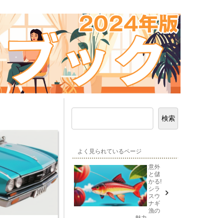
検索
よく見られているページ
意外
と儲
かる!
シラ
スウ
ナギ
漁の
魅力