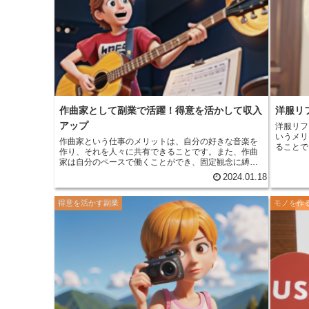
動する人も多く、副業として始めることも可能です。
VR動画
副業として始める場合、自宅で作業できるため、子育
制作のス
て中の方や、フルタイムの仕事を持ちながら副業をし
ルや書籍
たい方にとって、働きやすい職業だと言えます。
で稼ぐコ
作成する
は、VR
画制作の
キルをア
4つ目は
動画制作
報を見つ
作曲家として副業で活躍！得意を活かして収入
洋服リ
は、オン
アップ
洋服リフ
ことがで
いうメリ
動画制作
作曲家という仕事のメリット
は、自分の好きな音楽を
ることで
事で成功
作り、それを人々に共有できることです。また、作曲
とができ
クライア
家は自分のペースで働くことができ、固定観念に縛ら
す。また
制作の仕
れません。さらに、作曲家は自分の音楽で収入を得る
2024.01.18
ことがで
を得るこ
ことができます。 作曲家は、自分の好きな音楽を作
に、洋服
り、それを人々に共有できるというメリットがありま
不要にな
得意を活かす副業
モノを作
す。これは、作曲家にとって大きな喜びであり、やり
出量を減
がいのある仕事です。また、作曲家は自分のペースで
働くことができ、固定観念に縛られません。これは、
作曲家にとって大きな自由であり、創造性を発揮しや
すい環境です。さらに、作曲家は自分の音楽で収入を
得ることができます。これは、作曲家にとって大きな
経済的メリットであり、生活を安定させることができ
ます。 しかし、作曲家という仕事は、競争が激しく、
収入が不安定であるというデメリットもあります。ま
た、作曲家は長時間労働を強いられることが多く、肉
体的にも精神的にも負担がかかります。しかし、作曲