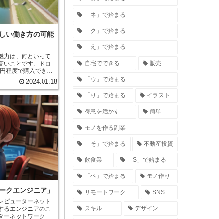
「ネ」で始まる
「ク」で始まる
しい働き方の可能
「え」で始まる
魅力
は、何といって
自宅でできる
販売
高いことです。ドロ
万円程度で購入できま
許や資格も必要あり
「ウ」で始まる
2024.01.18
要は高く、1本の動画
とも可能です。 ド
「り」で始まる
イラスト
や経験がなくても始
すすめです。また、
得意を活かす
簡単
見られないような景
験したりすることも
モノを作る副業
楽しみながらお金を
と言えるでしょう。
「そ」で始まる
不動産投資
飲食業
「S」で始まる
「ベ」で始まる
モノ作り
ークエンジニア」
リモートワーク
SNS
ンピューターネット
スキル
デザイン
するエンジニアのこ
ターネットワークを