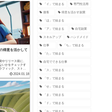
整しながら、美しく
「イ」で始まる
専門性活用
状書士は、賞状に書
整しながら、丁寧に
接客
得意を活かす副業
彰される人の功績を
状書士は、賞状に書
「ほ」で始まる
濃淡などに細心の注
「ア」で始まる
自宅副業
文字を書くことは、
であり、賞状書士
スキルアップ
ハンドメイド
彰される人の喜びや
独な作業であるが、
達成感を得ることが
仕事
「ち」で始まる
の得意を活かして
「た」で始まる
発やリリース前に、
自宅でできる仕事
ないかをチェックす
ラフィック、ストー
「ス」で始まる
し、開発者にフィー
2024.01.18
ターの仕事は、ゲー
「サ」で始まる
ーに
あることが求められ
「せ」で始まる
洞察力と、それを的
能力も必要です。ゲ
プレイすることが好
「ま」で始まる
い副業です。
「ド」で始まる
「お」で始まる