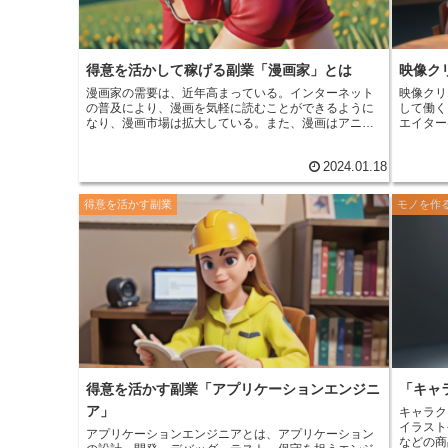
得意を活かして稼げる副業「漫画家」とは
映像ク
漫画家の需要は、近年高まっている。
インターネット
映像クリ
の普及により、漫画を気軽に読むことができるように
して働く
なり、漫画市場は拡大している。また、漫画はアニメ
エイター
や映画などの他のメディアに展開されることも多く、
ど、さま
需要がさらに高まっている。このような背景から、漫
べてを完
2024.01.18
画家として活躍するチャンスは増えている。 漫画家の
分野に特
需要が高まっている理由の一つは、
漫画の多様化が進
バーと協
んでいること
だ。従来、漫画と言えば少年向けの作品
り上げることがで
得意を活かす副業
モノを作
が多かったが、近年では少女向けや青年向け、女性向
は、
働く
けなど、さまざまなジャンルの漫画が出版されてい
いう点も
る。また、Web漫画の普及により、誰でも気軽に漫画
コンとカ
を発表できるようになったことも、漫画家の需要が高
そのため
まっている要因の一つである。 漫画家の需要が高まっ
ェやコワ
ているもう一つの理由は、
漫画の海外市場が拡大して
すること
いること
だ。日本発の漫画は、海外でも人気が高まっ
ルを調整
ており、翻訳されて発売される作品も増えている。漫
て働くことができ
画の海外市場の拡大により、漫画家として活躍するチ
は、
自分
ャンスはさらに広がっている。
もらうこ
イターが
まなプラ
得意を活かす副業「アプリケーションエンジニ
「キャ
のため、
品が評価
ア」
キャラク
イラスト
アプリケーションエンジニアとは、アプリケーション
などの商