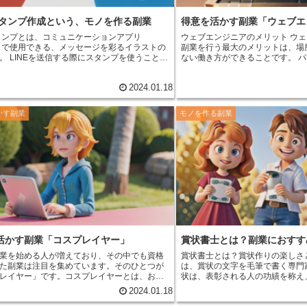
収集し、常に新しい知識や技術を
切です。 芸術で副業を成功さ
Eスタンプ作成という、モノを作る副業
得意を活かす副業「ウェブエ
取り組む
ことが大切です。すぐに
作品を作り続け、販売や展示、発
スタンプとは、コミュニケーションアプリ
ウェブエンジニアのメリット
ウェ
か必ず成功することができます。
E」で使用できる、メッセージを彩るイラストの
副業を行う最大のメリットは、場
。
LINEを送信する際にスタンプを使うこと
ない働き方ができることです。
パ
セージに感情や雰囲気を添え、より豊かなコ
ット環境があれば、どこでも仕事
ションをとることができます。 LINEスタン
す。また、自分のペースで仕事を
2024.01.18
でも簡単に作成することができ、審査に合格
LINEスタンプショップで販売することができ
ウェブエンジニアはスキルアップ
INEスタンプを作成して販売することで、副業
つながる仕事です。
ウェブエンジ
かす副業
モノを作る副業
得ることも可能です。 LINEスタンプの作
には、HTMLやCSS、JavaScr
特別なスキルや知識は必要ありません。イラ
言語を学ぶ必要があります。これ
くことができなくても、市販のイラスト素材
でも活かすことができますし、ウ
とで、簡単にLINEスタンプを作成することが
て転職することも可
、まずLINE
アは需要の高い職業なので、収入
クリエイターズポータルのアカウントを作成
リットもあります。
ウェブエンジ
があります。その後、審査用のLINEスタンプ
400万円以上であり、中には1,0
要事項を登録します。審査に合格すると、
ます。副業としてウェブエンジニ
スタンプがLINEスタンプショップで販売されるよ
プは、1点あたり120円～
ェブエンジニアはやりがいのある
で販売することができます。販売価格は、自分
ンジニアとして働くと、自分の作
ることができます。LINEスタンプが人気を集
れ、多くの人々に利用されるとい
活かす副業「コスプレイヤー」
賞状書士とは？副業におすす
販売数が増えて、収入を得ることができま
ができます。また、新しい技術を
とに挑戦したりする機会も多く、
業を始める人が増えており、その中でも
資格
賞状書士とは？賞状作りの楽しさ
とができます。
た副業
は注目を集めています。そのひとつが
は、賞状の文字を毛筆で書く専門
レイヤー」です。コスプレイヤーとは、お気
状は、表彰される人の功績を称え
アニメやゲームのキャラクターの衣装や小道
ために贈られるもので、式典やイ
2024.01.18
着けて、そのキャラクターになりきる活動を
れることが多い。賞状書士は、賞