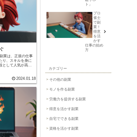
必要があります。そ
ト」
れます。
プロ
雀士
で副
業！
得意
を活
かす
仕事の始め
ぐ
方
たり、スキルを身に
段として人気が高ま
カテゴリー
して取り組むことが
は、絵画、彫刻、音
2024.01.18
ジャンルがありま
その他の副業
のあるジャンルで副
モノを作る副業
要があります。作品
、展示したり、発表
労働力を提供する副業
作品を販売する方法
オンラインショップ
得意を活かす副業
芸術作品を展示した
館、劇場、音楽ホー
自宅でできる副業
とが大切です。ま
資格を活かす副業
表のための時間を確
芸術に関する情報を