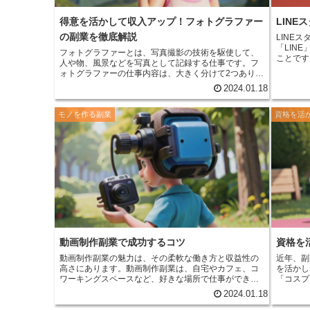
家という仕事は、自分の好きな音楽を作り、それを
人々に共有できるというメリットがあります。これ
得意を活かして収入アップ！フォトグラファー
LIN
は、作曲家にとって大きな喜びであり、やりがいのあ
の副業を徹底解説
LINE
る仕事です。
「LIN
フォトグラファーとは、写真撮影の技術を駆使して、
ことです
人や物、風景などを写真として記録する仕事です。
フ
で、メッ
ォトグラファーの仕事内容は、大きく分けて2つありま
ミュニケー
す。1つは、依頼されたテーマに合わせて写真を撮影す
2024.01.18
プは、誰
る「撮影」です。もう1つは、撮影した写真を編集・加
すれば、
工して、作品として仕上げる「編集」です。 「撮影」
ます。L
モノを作る副業
資格を活
では、まず依頼されたテーマを確認し、撮影場所や撮
として収入を
影対象を決定します。次に、撮影機材を準備して、撮
成には、
影場所に向かいます。撮影場所に到着したら、カメラ
ストを描
のセッティングを行い、撮影を開始します。
を使うこ
「編集」では、撮影した写真をパソコンに取り込み、
できます。 LINEスタンプを作成するには
編集ソフトを使って編集・加工を行います。編集で
スタンプ
は、写真の明るさやコントラストを調整したり、不要
する必要
な部分をトリミングしたり、色味を補正したりしま
画像と必
す。また、撮影した写真を組み合わせて、フォトコラ
LINE
ージュを作成することもあります。 フォトグラファー
うになります。 LINEスタン
の仕事は、撮影技術や編集技術だけでなく、構図のセ
250円
ンスや写真のストーリー性も重要です。また、依頼主
で設定す
とのコミュニケーション能力も求められます。
フォト
動画制作副業で成功するコツ
資格を
めると、
グラファーの仕事は、写真を通して人々に感動や喜び
す。
動画制作副業の魅力
は、その柔軟な働き方と収益性の
近年、副
を届けることができるやりがいのある仕事です。
高さにあります。動画制作副業は、自宅やカフェ、コ
を活かし
ワーキングスペースなど、好きな場所で仕事ができる
「コスプ
ため、子育てや介護などの家庭の事情を抱える人でも
に入りの
2024.01.18
無理なく働きやすいのが特徴です。また、動画制作副
具を身に