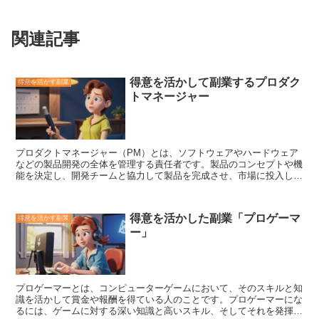
関連記事
得意を活かして副業するプロダク
得意を活かす副業
トマネージャー
プロダクトマネージャー（PM）
とは、ソフトウェアやハードウェア
などの製品開発の全体を管理する責任者です。製品のコンセプトや機
能を決定し、開発チームと協力して製品を完成させ、市場に投入しま
す。また、製品のマーケティングや販売を支援することもあります。
プロダクトマネージャーの仕事は、製品のコンセプトや機能を決定す
ることが中心です。そのためには、市場調査やユーザーインタビュー
得意を活かした副業「プロゲーマ
得意を活かす副業
を行い、ユーザーのニーズや課題を把握する必要があります。また、
ー」
競合他社の製品を分析したり、新しい技術を調査したりして、製品の
差別化を図ることも大切です。 製品のコンセプトや機能が決まった
ら、次は開発チームと協力して製品を完成させます。プロダクトマネ
ージャーは、開発チームの進捗状況を管理し、問題があれば解決策を
検討します。また、ユーザーからのフィードバックを収集して、製品
プロゲーマーとは、コンピューターゲームにおいて、そのスキルと知
の改善につなげます。 製品が完成したら、次は市場に投入します。
識を活かして賞金や報酬を得ている人のこと
です。プロゲーマーにな
プロダクトマネージャーは、マーケティングチームや販売チームと協
るには、ゲームに対する深い知識と高いスキル、そしてそれを発揮す
力して、製品の魅力をアピールし、顧客に購入してもらう必要があり