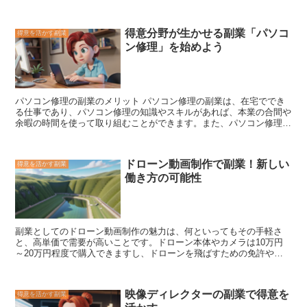
る能力が必要です。また、プロゲーマーとして活動するためには、ゲ
ます。また、販売後のサポートやメンテナンスもプロダクトマネージ
ームの大会に出場したり、スポンサーを獲得したりする必要がありま
ャーの仕事です。
す。
プロゲーマーの仕事内容は、ゲームの練習や大会への出場、ス
得意分野が生かせる副業「パソコ
得意を活かす副業
ポンサーとの契約交渉など
です。また、プロゲーマーは、ゲームの配
ン修理」を始めよう
信や実況、解説なども行うことがあります。プロゲーマーは、ゲーム
をプレイするだけで収入を得ることができるため、近年ではその人気
が高まっています。
パソコン修理の副業のメリット
パソコン修理の副業は、在宅ででき
る仕事であり、パソコン修理の知識やスキルがあれば、本業の合間や
余暇の時間を使って取り組むことができます。また、パソコン修理
は、お客様とのコミュニケーションを重視する仕事であり、コミュニ
ケーション能力や接客スキルを身につけることができます。さらに、
パソコン修理は、お客様に感謝される仕事であり、やりがいを感じな
ドローン動画制作で副業！新しい
得意を活かす副業
がら働くことができます。
働き方の可能性
副業としてのドローン動画制作の魅力
は、何といってもその手軽さ
と、高単価で需要が高いことです。ドローン本体やカメラは10万円
～20万円程度で購入できますし、ドローンを飛ばすための免許や資
格も必要ありません。また、ドローン動画の需要は高く、1本の動画
で数万円～数十万円の収益を得ることも可能です。 ドローン動画制
作は、特別なスキルや経験がなくても始められるので、副業初心者に
映像ディレクターの副業で得意を
得意を活かす副業
もおすすめです。また、ドローンを飛ばすことで、普段は見られない