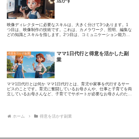
活かす
ような景色を撮影したり、新しい世界を体験したりすることもできま
す。ドローン動画制作は、楽しみながらお金を稼ぐことができる、魅
力的な副業と言えるでしょう。
映像ディレクターに必要なスキル
は、大きく分けて3つあります。1
つ目は、映像制作の技術です。これは、カメラワーク、照明、編集な
どの知識とスキルを指します。2つ目は、コミュニケーション能力で
す。映像ディレクターは、カメラマン、照明技師、編集スタッフな
ど、さまざまなスタッフと協力して映像を制作します。そのため、円
滑なコミュニケーションをとることが大切です。3つ目は、企画力で
ママ1日代行と得意を活かした副
得意を活かす副業
す。映像ディレクターは、映像作品を企画し、形にする必要がありま
業
す。そのため、企画力と創造力が求められます。
ママ1日代行とは何か
ママ1日代行とは、育児や家事を代行するサー
ビスのことです。育児に奮闘しているお母さんや、仕事と子育てを両
立しているお母さんなど、子育てでサポートが必要なお母さんのため
に、代行業者が育児や家事を行います。代行業者は、子供の送迎、食
事作り、掃除、洗濯など、子育てに必要なさまざまなサポートを提供
しています。また、子供の教育や、お母さんのメンタルケアなどにも
対応している代行業者もあります。
ホーム
得意を活かす副業