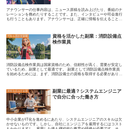
す。 さらに、
セキュリティエンジニア能力認定試験（SEC）
も、セ
キュリティエンジニアとして活躍するためには、取得しておくべき資
アナウンサーの仕事内容は、
ニュース原稿を読み上げたり、番組のナ
格です。SECは、情報セキュリティ分野におけるエンジニアとして
レーションを務めたりすること
です。また、
インタビューや司会進行
の能力を認定する資格であり、セキュリティエンジニアとしては必須
も行う
こともあります。アナウンサーは、
正確に情報を伝えることが
の知識を証明することができます。 これらに加えて、
情報セキュリ
求められるため、高い語学力と発声能力が必要
です。また、
臨機応変
ティ監査人試験（CISA）
や
情報セキュリティリスクマネジメント試
な対応ができるコミュニケーション能力も重要
です。アナウンサー
験（CRISC）
なども、セキュリティエンジニアとして活躍するため
は、テレビ局やラジオ局などの放送局に所属するケースがほとんどで
には、取得しておくべき資格です。
資格を活かした副業：消防設備点
資格を活かす副業
すが、
フリーランスとして活動する人もいます
。フリーランスのアナ
検作業員
ウンサーは、企業の広報やイベントの司会など、さまざまな仕事に携
わることができます。
消防設備点検作業員は国家資格のため、信頼性が高く、需要が安定し
ているため、副業として最適です。
副業として消防設備点検作業員
を始めるためには、まず、消防設備士の資格を取得する必要がありま
す。 消防設備士の資格は、消防法に基づいて定められた国家資格で
あり、消防設備の点検、整備、修理を行うことができる資格です。
消防設備士の資格を取得するには、消防設備士試験に合格する必要が
副業に最適？システムエンジニア
資格を活かす副業
あります。 消防設備士試験は、毎年1回実施されており、合格率は約
で自分に合った働き方
50％です。 消防設備士試験に合格するためには、消防設備に関する
知識を習得しておく必要があります。 消防設備に関する知識は、消
防設備士養成講習会を受講したり、消防設備に関する書籍を読んだ
り、消防設備に関するウェブサイトを閲覧したりすることで習得する
ことができます。 消防設備士の資格を取得したら、消防設備点検作
中小企業がIT化を進めるにあたり、システムエンジニアのスキルは欠
業員として働くことができます。 消防設備点検作業員は、消防設備
かせないものです。しかし、自社にエンジニアを雇用するにはコスト
の点検、整備、修理を行う仕事です。
消防設備点検作業員の仕事内
もかかりますし、雇用した後も継続的な教育や研修が必要です。その