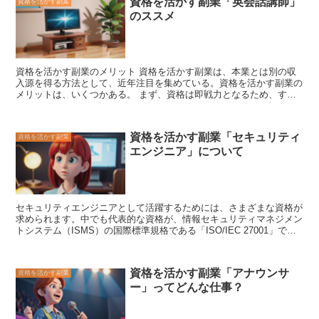
資格を活かす副業「英会話講師」
資格を活かす副業
のススメ
資格を活かす副業のメリット
資格を活かす副業は、本業とは別の収
入源を得る方法として、近年注目を集めている。資格を活かす副業の
メリットは、いくつかある。 まず、
資格は即戦力となるため、すぐ
に収入を得ることができる
。資格を取得していれば、応募資格を満た
していることになり、採用されやすくなる。また、資格を持っている
と、仕事の幅が広がり、収入アップにもつながる。 次に、
資格はス
資格を活かす副業「セキュリティ
資格を活かす副業
キルアップにつながる
。資格を取得するためには、勉強しなければな
エンジニア」について
らない。勉強することで、新しい知識やスキルを身につけることがで
き、本業にも活かすことができる。 最後に、
資格は社会的な信用を
高める
。資格を持っていると、社会的な信用が高まり、仕事にも良い
影響を与える。資格を持っていることで、取引先との信頼関係を築き
やすくなり、仕事の幅が広がる。
セキュリティエンジニアとして活躍するためには、さまざまな資格が
求められます。中でも代表的な資格が、
情報セキュリティマネジメン
トシステム（ISMS）の国際標準規格である「ISO/IEC 27001」
で
す。ISO/IEC 27001は、情報セキュリティマネジメントシステムを構
築・運用・維持するための国際標準規格であり、セキュリティエンジ
ニアとして働く上では必須の知識となります。 また、
情報セキュリ
資格を活かす副業「アナウンサ
資格を活かす副業
ティスペシャリスト試験（CISSP）
も、セキュリティエンジニアと
ー」ってどんな仕事？
して活躍するためには、取得しておくべき資格です。CISSPは、情
報セキュリティ分野におけるスペシャリストを認定する資格であり、
セキュリティエンジニアとしては必須の知識を証明することができま