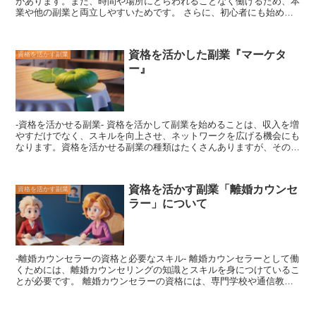
があります。また、
時間や場所にとらわれることなく働ける
ため、本
ための衣装や小道具を用意する必要があります。また、メイクやヘア
業や他の副業と両立しやすいためです。 さらに、
初心者にも始めや
アレンジの技術も必要になります。さらに、イベントや撮影会に参加
すい
というメリットもあります。不動産投資には、アパートやマンシ
したり、写真撮影をしたりするためには、ある程度の出費も必要で
ョンなどの「居住用不動産」と、オフィスや店舗などの「事業用不動
す。 しかし、コスプレイヤーとして活動することで、
自分の好きな
産」の2種類があります。居住用不動産は、安定した需要があるた
キャラクターになりきって楽しむことができる
というメリットがあり
資格を活かした副業『マーケタ
資格を活かす副業
め、初心者に人気があります。一方、事業用不動産は、需要が変動す
ます。また、イベントや撮影会に参加したり、写真撮影をしたりする
ー』
ることが多いため、ある程度の知識が必要です。 不動産投資は、
家
ことで、他のコスプレイヤーと交流したり、写真撮影をしたりするこ
賃収入という安定した収入を得ることができる
ため、老後の生活費を
とで、他のコスプレイヤーと交流したり、新しい友人を作ったりする
補うためにも有効です。また、不動産は、
資産価値が上昇することが
こともできます。さらに、コスプレイヤーとして活動していることを
多いため
、資産形成にもつながります。
活かして、モデルやタレントとして活躍することも可能です。
-資格を活かせる副業- 資格を活かして副業を始めることは、
収入を増
やすだけでなく、スキルを向上させ、ネットワークを広げる機会にも
なります。
資格を活かせる副業の種類はたくさんありますが、その中
でも人気のあるものをいくつか紹介します。 * マーケティングマーケ
ティングの資格を持っている人は、
フリーランスのマーケターとして
働くことができます。
フリーランスのマーケターは、企業や組織に
資格を活かす副業「離婚カウンセ
資格を活かす副業
マーケティングのコンサルティングを提供したり、マーケティングキ
ラー」について
ャンペーンを企画・実行したりすることができます。 * ライティング
ライティングの資格を持っている人は、
フリーランスライターとして
働くことができます。
フリーランスライターは、企業や組織のブロ
グやウェブサイトの記事を書いたり、パンフレットやチラシなどの販
促物を制作したりすることができます。 * デザインデザインの資格を
-離婚カウンセラーの資格と必要なスキル-
離婚カウンセラーとして働
持っている人は、
フリーランスデザイナーとして働くことができま
くためには、離婚カウンセリングの知識とスキルを身につけているこ
す。
フリーランスデザイナーは、企業や組織のロゴやポスター、ウ
とが必要です。
離婚カウンセラーの資格には、専門学校や通信教育
ェブサイトのデザインを手掛けたり、商品パッケージのデザインをし
で取得できる「離婚カウンセラー養成講座」や、民間資格団体の「認
たりすることができます。 * プログラミングプログラミングの資格を
定離婚カウンセラー」などがあります。また、臨床心理士や公認心理
持っている人は、
フリーランスプログラマーとして働くことができま
師など、他のカウンセリング資格を取得している人も、離婚カウンセ