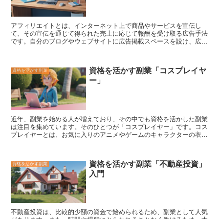
アフィリエイトとは、インターネット上で商品やサービスを宣伝し
て、その宣伝を通じて得られた売上に応じて報酬を受け取る広告手法
です。
自分のブログやウェブサイトに広告掲載スペースを設け、広告
主の広告を掲載することで、報酬を得ることができます。
アフィリエ
イトは、個人でも簡単に始められる副業として人気を集めています。
アフィリエイトの仕組みは、次の通りです。まず、アフィリエイトプ
資格を活かす副業「コスプレイヤ
資格を活かす副業
ログラムに登録します。アフィリエイトプログラムとは、広告主とア
ー」
フィリエイターを繋ぐ仕組みのことを指します。アフィリエイトプロ
グラムに登録すると、広告主が提供する広告を自分のブログやウェブ
サイトに掲載するための広告リンクが発行されます。この広告リンク
をブログやウェブサイトに掲載することで、読者が広告をクリックし
て商品やサービスを購入すると、アフィリエイターは広告主から報酬
近年、副業を始める人が増えており、その中でも
資格を活かした副業
を受け取ることができます。
は注目を集めています。そのひとつが「コスプレイヤー」です。コス
プレイヤーとは、お気に入りのアニメやゲームのキャラクターの衣装
や小道具を身に着けて、そのキャラクターになりきる活動を行う人の
ことです。 コスプレイヤーは、そのキャラクターをより忠実に再現
するために、衣装や小道具の自作をしたり、メイクやヘアアレンジを
資格を活かす副業「不動産投資」
資格を活かす副業
したりします。また、イベントや撮影会に参加して、他のコスプレイ
入門
ヤーと交流したり、写真撮影をしたりします。 コスプレイヤーの中
には、
その活動で収入を得ている人もいます。
収入を得る方法は、イ
ベントや撮影会への出演、衣装や小道具の制作・販売、写真集の出版
など、さまざまです。また、コスプレイヤーとして活動していること
を活かして、モデルやタレントとして活躍する人もいます。 コスプ
不動産投資は、
比較的少額の資金で始められる
ため、副業として人気
レイヤーとして活動するためには、まずそのキャラクターになりきる