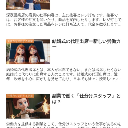
も、より多くの収入を得ることができます。また、副業で得られる収
入は、販売するケーキの原価によっても異なります。原価の安いケー
キを販売している店舗では、原価の高いケーキを販売している店舗よ
深夜営業店の店員の仕事内容は、主に接客とレジ打ちです。接客で
りも、より多くの収入を得ることができます。
は、お客様の注文を聞いたり、商品を案内したりします。レジ打ちで
は、お客様の注文した商品をレジに打ち込んで、代金を徴収します。
また、深夜営業店では、商品の陳列や清掃などの作業も行います。
深夜営業店の店員の仕事のシフトは、通常、夜間帯のみです。そのた
め、他の仕事と掛け持ちして、副業として働くことができます。
深
結婚式の代理出席ー新しい労働力
労働力を提供する副業
夜営業店の店員の仕事は、時給制であることが多く、基本的には、勤
ー
務時間に応じて給与が支払われます。しかし、深夜営業店では、深夜
帯の勤務手当が支給されることもあるので、通常の時間帯よりも時給
が高くなる場合があります。 深夜営業店の店員の仕事は、体力的に
大変な仕事ですが、副業として働くのであれば、比較的ハードルの低
い仕事です。また、深夜営業店では、接客を経験することができるの
結婚式の代理出席とは、本人が出席できない、または出席したくない
で、他の接客業に転職する際にも役に立つ経験になります。
結婚式に代わりに出席する人のこと
です。結婚式の代理出席は、近
年、欧米を中心に広がりを見せており、日本でも徐々に浸透しつつあ
ります。結婚式の代理出席をする人は、友人や親戚、または専門の代
理出席業者に依頼することが多いです。 結婚式の代理出席を依頼す
る理由はさまざまです。
仕事や学業、病気やケガなど、さまざまな理
副業で働く「仕分けスタッフ」と
労働力を提供する副業
由で結婚式に出席できない人が、それでも結婚式に出席したいという
は？
場合
に代理出席を依頼することがあります。また、結婚式の準備や当
日の進行に追われて、ゆっくりと結婚式を楽しむことができないとい
う人も、代理出席を依頼することがあります。
結婚式の代理出席に
は、さまざまなメリットがあります
。まず、結婚式に出席することが
できるというメリットがあります。また、結婚式の準備や当日の進行
労働力を提供する副業として、仕分けスタッフという仕事があるのを
を気にせずに、ゆっくりと結婚式を楽しむことができるというメリッ