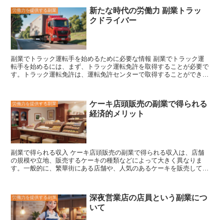
新たな時代の労働力 副業トラッ
労働力を提供する副業
クドライバー
副業でトラック運転手を始めるために必要な情報
副業でトラック運
転手を始めるには、まず、トラック運転免許を取得することが必要で
す。トラック運転免許は、運転免許センターで取得することができま
す。トラック運転免許を取得するためには、適性検査、学科試験、実
技試験に合格する必要があります。適性検査では、運転適性や身体能
力などを検査されます。学科試験では、交通法規やトラックの構造な
ケーキ店頭販売の副業で得られる
労働力を提供する副業
どについての知識を問われます。実技試験では、実際にトラックを運
経済的メリット
転して、運転技能を審査されます。 トラック運転免許を取得した
ら、次に、トラックを手に入れる必要があります。トラックは、中古
車市場やレンタカー会社などで購入することができます。また、企業
によっては、トラックをリースしてくれるところもあります。 トラ
ックを手に入れたら、次は、運送会社に登録する必要があります。運
副業で得られる収入
ケーキ店頭販売の副業で得られる収入は、店舗
送会社に登録すると、運送業務を依頼されるようになります。運送業
の規模や立地、販売するケーキの種類などによって大きく異なりま
務を依頼されたら、荷物を積んで、目的地まで運送します。 トラッ
す。一般的に、繁華街にある店舗や、人気のあるケーキを販売してい
ク運転手は、長時間労働や夜勤など、肉体的に大変な仕事です。しか
る店舗では、より多くの収入を得ることができます。
また、副業で得
し、やりがいのある仕事でもあり、高収入を得ることができます。ま
られる収入は、販売するケーキの価格によっても異なります。高価格
た、副業としてトラック運転手を始めることで、本業の収入を補うこ
帯のケーキを販売している店舗では、低価格帯のケーキを販売してい
とができます。
深夜営業店の店員という副業につ
労働力を提供する副業
る店舗よりも、より多くの収入を得ることができます。
副業で得ら
いて
れる収入は、販売するケーキの数量によっても異なります。
多くのケ
ーキを販売している店舗では、少ないケーキを販売している店舗より