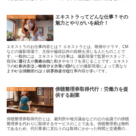
ションに囲まれて働くことができるため、非常に魅力的な仕事
です。
また、アパレルショップ店員は、接客業であるため、人と接するのが
好きな人にも向いている仕事です。接客業を通じて、さまざまな人と
エキストラってどんな仕事？その
労働力を提供する副業
出会い、コミュニケーションをとることができます。また、アパレル
魅力とやりがいを紹介！
ショップ店員は、販売員であるため、販売スキルを身につけることが
できます。販売スキルは、他の仕事でも活かすことができるため、ア
パレルショップ店員として働くことは、キャリアアップにつながる可
能性があります。さらに、アパレルショップ店員は、社員割引や、販
売ノルマを達成した際などのインセンティブを受けることができるた
エキストラのお仕事内容とは？
エキストラとは、映画やドラマ、CM
め、経済的なメリットもあります。
などの撮影現場で、主役や脇役以外の役柄を演じる人たちのことで
す。
一般的には、エキストラの仕事は、撮影現場で監督やスタッフの
指示に従って、決められた動きやセリフを演じることです。
通行人や群衆の役
エキスト
ラの仕事内容は、映画やドラマ、CMなどの撮影現場によって異なり
レストランやカフェの客の役
ますが、一般的には、以下のような仕事内容が多いです。
会議やイベントの参加者の役
スポーツの観戦者の役
コンサートの観客の役
エキストラの場合、セリフや役柄の設定はほとんどありませ
傍聴整理券取得代行：労働力を提
労働力を提供する副業
ん。また、撮影現場での滞在時間もそれほど長くはありませ
供する副業
ん。そのため、エキストラの仕事は、比較的気軽にできる仕
事として人気があります。
傍聴整理券取得代行とは
、裁判所や地方議会などの公の会議での傍聴
整理券を代わりに取得するサービスのことである。傍聴整理券は無料
であるため、代行業者に支払うのは取得にかかった時間と交通費のみ
であり、その費用は通常1件につき3,000円から5,000円程度である。