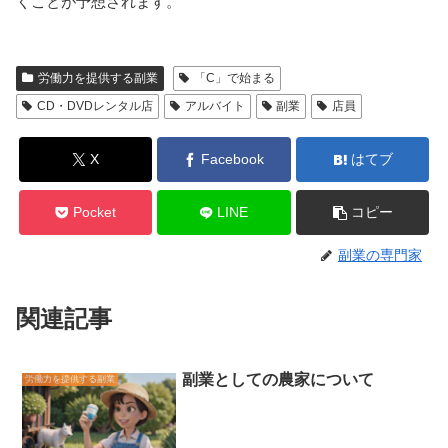
くことが予想されます。
労働力を提供する副業
「C」で始まる
CD・DVDレンタル店
アルバイト
副業
店員
X
Facebook
はてブ
Pocket
LINE
コピー
副業の専門家
関連記事
副業としての農家について
労働力を提供する副業