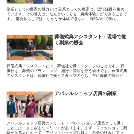
副業としての農家の魅力とは
副業としての農家は、近年注目を集め
ています。その魅力は、なんといっても「農業体験」ができることで
す。
都会暮らしでは、なかなか体験できない「自然の中で働く」と
いう感覚を味わうことができます。
これは、ストレス解消や気分転
換に最適です。また、
農作業は、運動不足解消にも効果的です。
体
を動かすことで、健康維持にもつながります。
さらに、
農作業を通
葬儀式典アシスタント：現場で働
労働力を提供する副業
じて、野菜や果物を育てることの大変さや喜びを実感することができ
く副業の機会
ます。
収穫した野菜や果物を食べることは、格別な美味しさです。
また、
野菜や果物を育てることで、食育にもなります。
子供たちに
野菜や果物を食べる大切さを教えることができます。
副業としての
農家は、
農業体験、運動不足解消、健康維持、食育
など、さまざまな
魅力を持った仕事です。
都会暮らしに疲れた方や、自然の中で働き
葬儀式典アシスタントとは、葬儀社で働くスタッフのことです。
葬
たい方、健康維持をしたい方、食育をしたい方におすすめです。
儀社は、葬儀のプランニング、施行、管理を行う会社です。葬儀式典
アシスタントは、葬儀社で働くスタッフのうち、主に葬儀の施行や管
理を担当する人を指します。
葬儀式典アシスタントの主な仕事内容
は、以下の通りです。
* 葬儀のプランニング遺族の意向を聞きなが
ら、葬儀のプランを立てます。 * 葬儀の施行葬儀当日は、遺族や参列
アパレルショップ店員の副業
労働力を提供する副業
者の誘導、式次第の進行、弔辞の読み上げなどを行います。 * 葬儀後
の管理葬儀後は、遺族へのアフターフォローや、葬儀に関する書類の
作成などを行います。 葬儀式典アシスタントは、遺族にとって大切
な人を亡くしたという悲しみの中、葬儀をスムーズに執り行うことが
できるようサポートする重要な役割を担っています。
アパレルショップ店員のメリット アパレルショップ店員として働く
ことには、さまざまなメリットがあります。まず、
ファッションに興
味がある人にとって、アパレルショップ店員は、自分の好きなファッ