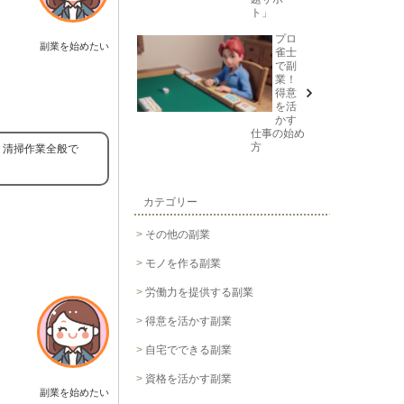
ト」
プロ
副業を始めたい
雀士
で副
業！
得意
を活
かす
仕事の始め
方
う清掃作業全般で
カテゴリー
その他の副業
モノを作る副業
労働力を提供する副業
得意を活かす副業
自宅でできる副業
資格を活かす副業
副業を始めたい