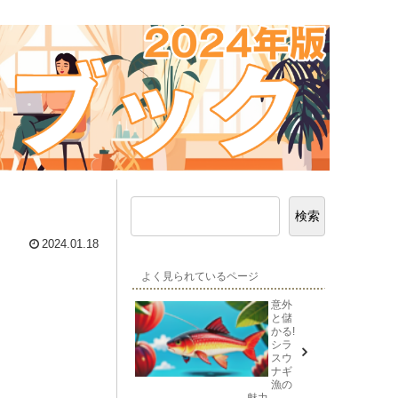
検索
2024.01.18
よく見られているページ
意外
と儲
かる!
シラ
スウ
ナギ
漁の
魅力