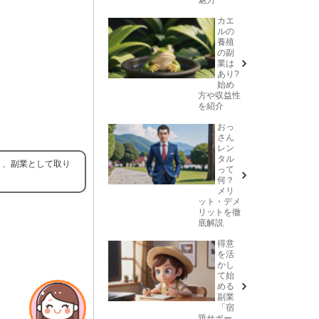
カエ
ルの
養殖
の副
業は
あり?
始め
方や収益性
を紹介
おっ
さん
レン
タル
り、副業として取り
って
何？
メリ
ット・デメ
リットを徹
底解説
得意
を活
かし
て始
める
副業
「宿
題サポー