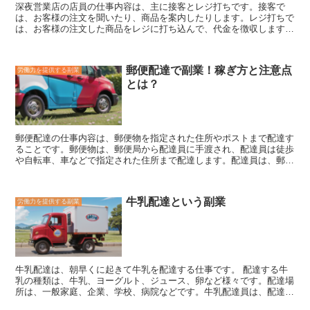
深夜営業店の店員の仕事内容は、主に接客とレジ打ちです。接客で
は、お客様の注文を聞いたり、商品を案内したりします。レジ打ちで
は、お客様の注文した商品をレジに打ち込んで、代金を徴収します。
また、深夜営業店では、商品の陳列や清掃などの作業も行います。
深夜営業店の店員の仕事のシフトは、通常、夜間帯のみです。そのた
め、他の仕事と掛け持ちして、副業として働くことができます。
深
郵便配達で副業！稼ぎ方と注意点
労働力を提供する副業
夜営業店の店員の仕事は、時給制であることが多く、基本的には、勤
とは？
務時間に応じて給与が支払われます。しかし、深夜営業店では、深夜
帯の勤務手当が支給されることもあるので、通常の時間帯よりも時給
が高くなる場合があります。 深夜営業店の店員の仕事は、体力的に
大変な仕事ですが、副業として働くのであれば、比較的ハードルの低
い仕事です。また、深夜営業店では、接客を経験することができるの
郵便配達の仕事内容
は、郵便物を指定された住所やポストまで配達す
で、他の接客業に転職する際にも役に立つ経験になります。
ることです。郵便物は、郵便局から配達員に手渡され、配達員は徒歩
や自転車、車などで指定された住所まで配達します。配達員は、郵便
物を直接受取人に手渡す場合と、郵便受けに投函する場合がありま
す。
郵便配達の注意点
は、以下の通りです。 * 配達員は、郵便物を
確実に受取人に手渡すか、郵便受けに投函する必要があります。 * 配
牛乳配達という副業
労働力を提供する副業
達員は、郵便物を紛失したり、破損したりしてはなりません。 * 配達
員は、郵便物を盗んだり、開封したりしてはなりません。 * 配達員
は、郵便配達の際に、安全に注意する必要があります。 * 配達員は、
郵便配達の際に、丁寧な態度で対応する必要があります。
牛乳配達は、朝早くに起きて牛乳を配達する仕事です。
配達する牛
乳の種類は、牛乳、ヨーグルト、ジュース、卵など様々です。配達場
所は、一般家庭、企業、学校、病院などです。牛乳配達員は、配達す
る牛乳を車に積み込み、配達先に向かいます。配達先に着いたら、牛