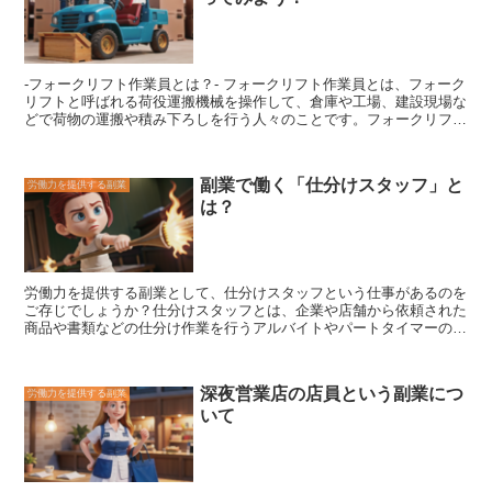
を行う人々は、山林から落ちた枯れ木などを集め、斧や薪割り機を使
用して薪を割ります。薪割りの需要と供給の関係は、季節や用途によ
って変動するため、常に一定ではありません。しかし、近年では、薪
ストーブやペレットストーブなどの薪を燃料とする暖房器具の人気が
-
フォークリフト作業員とは？
- フォークリフト作業員とは、フォーク
高まっており、薪の需要は増加傾向にあります。そのため、薪割りの
リフトと呼ばれる荷役運搬機械を操作して、倉庫や工場、建設現場な
供給も増加しており、薪割りの需要と供給のバランスは概ね均衡して
どで荷物の運搬や積み下ろしを行う人々のことです。フォークリフト
いると言えます。
は、荷物を持ち上げたり運んだりするのに適しており、物流業界や製
造業などの様々な業界で活躍しています。フォークリフト作業員は、
フォークリフトの操作技術や荷物の積み下ろしに関する知識を身に付
副業で働く「仕分けスタッフ」と
労働力を提供する副業
け、安全かつ効率的に作業を行う必要があります。フォークリフト作
は？
業員は、正社員として企業に雇用される場合と、派遣社員やアルバイ
トとして働く場合があります。また、フォークリフト作業員になるた
めの資格制度は無く、誰でもフォークリフトの操作を習得すればフォ
ークリフト作業員として働くことができます。
労働力を提供する副業として、仕分けスタッフという仕事があるのを
ご存じでしょうか？
仕分けスタッフとは、企業や店舗から依頼された
商品や書類などの仕分け作業を行うアルバイトやパートタイマーのこ
と
です。仕分け作業は、商品や書類を種類や大きさ、目的などに応じ
て分類したり、梱包したりする作業で、比較的簡単で誰でもできる仕
事です。 仕分けスタッフは、企業や店舗の倉庫や事務所などで働き
深夜営業店の店員という副業につ
労働力を提供する副業
ます。仕事内容は、商品や書類を仕分ける作業がメインですが、場合
いて
によっては、梱包作業や在庫管理作業なども行うことがあります。仕
分けスタッフは、基本的にはシフト制で働きますが、中には、フルタ
イムで働く人もいます。