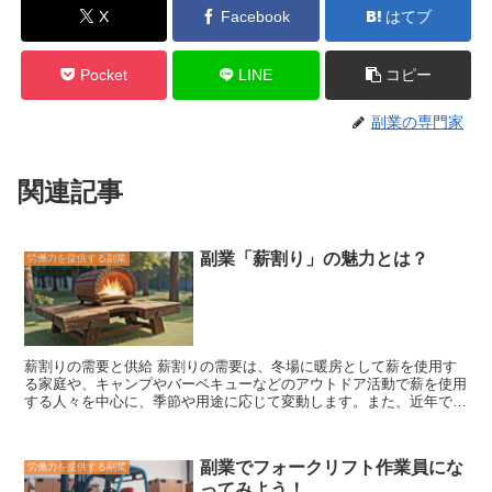
X
Facebook
はてブ
Pocket
LINE
コピー
副業の専門家
関連記事
副業「薪割り」の魅力とは？
労働力を提供する副業
薪割りの需要と供給
薪割りの需要は、冬場に暖房として薪を使用す
る家庭や、キャンプやバーベキューなどのアウトドア活動で薪を使用
する人々を中心に、季節や用途に応じて変動します。また、近年で
は、薪ストーブやペレットストーブなどの薪を燃料とする暖房器具の
人気が高まっており、薪の需要は増加傾向にあります。 一方、薪割
りの供給は、薪の生産や販売を行う業者や、個人で薪割りを行う人々
副業でフォークリフト作業員にな
労働力を提供する副業
によって行われています。薪の生産や販売を行う業者は、山林から木
ってみよう！
材を伐採し、薪割りの機械を使用して薪を生産します。個人で薪割り