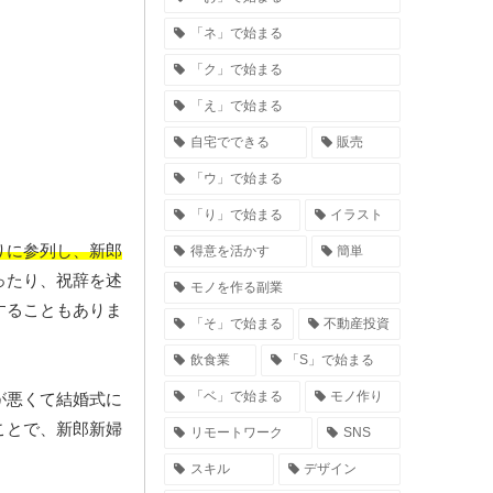
「ネ」で始まる
「ク」で始まる
「え」で始まる
自宅でできる
販売
「ウ」で始まる
「り」で始まる
イラスト
りに参列し、新郎
得意を活かす
簡単
ったり、祝辞を述
モノを作る副業
することもありま
「そ」で始まる
不動産投資
飲食業
「S」で始まる
「ベ」で始まる
モノ作り
が悪くて結婚式に
ことで、新郎新婦
リモートワーク
SNS
スキル
デザイン