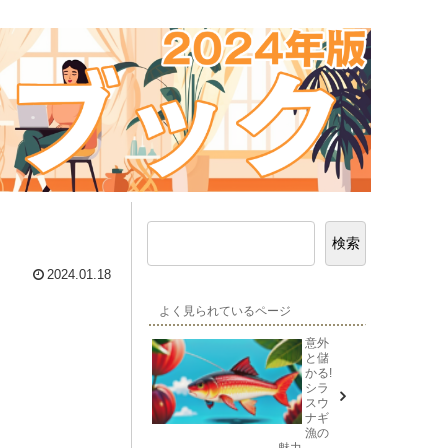
検索
2024.01.18
よく見られているページ
意外
と儲
かる!
シラ
スウ
ナギ
漁の
魅力