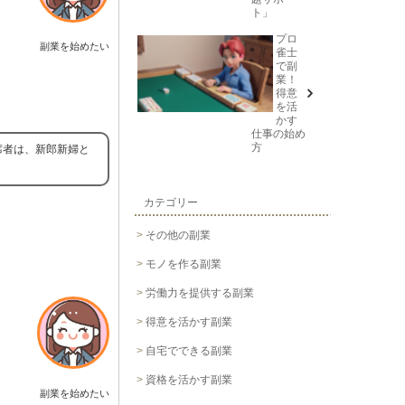
ト」
プロ
副業を始めたい
雀士
で副
業！
得意
を活
かす
仕事の始め
方
席者は、新郎新婦と
カテゴリー
その他の副業
モノを作る副業
労働力を提供する副業
得意を活かす副業
自宅でできる副業
資格を活かす副業
副業を始めたい