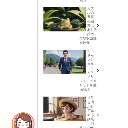
カエ
ルの
養殖
の副
業は
あり?
始め
方や収益性
を紹介
おっ
さん
レン
タル
って
何？
メリ
ット・デメ
リットを徹
底解説
得意
を活
かし
て始
める
副業
「宿
題サポー