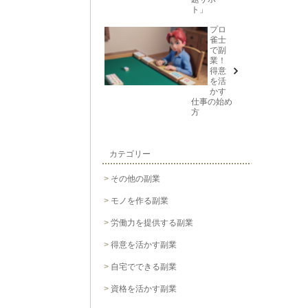
ト」
プロ
雀士
で副
業！
得意
を活
かす
仕事の始め
方
カテゴリー
その他の副業
モノを作る副業
労働力を提供する副業
得意を活かす副業
自宅でできる副業
資格を活かす副業