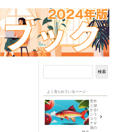
検索
よく見られているページ
意外
と儲
かる!
シラ
スウ
ナギ
漁の
魅力