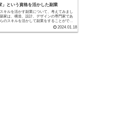
家」という資格を活かした副業
スキルを活かす副業
について、考えてみまし
築家は、構造、設計、デザインの専門家であ
らのスキルを活かして副業をすることができ
2024.01.18
。 * -インテリアコーディネート-
知識と経験を活かして、住宅やオフィスのイ
コーディネートを行うことができます。 * -建
建築家の資格や経験を活かして、建築工事の監
ことができます。 * -建築コンサルティング-建
識と経験を活かして、建築に関するコンサル
を行うことができます。 * -建築ライター-建築
と経験を活かして、建築に関する記事やブロ
ことができます。 * -建築講師-建築家の知識と
かして、建築に関する講義やセミナーを行う
のスキルを活かす副業は、建
識と経験を活かして行うことができるため、
とってとてもやりがいのある仕事です。ま
として行うことができるため、本業との両立
かす副業に興味があ
まずは自分のスキルや経験を活かせる副業を
ましょう。また、建築家のスキルを活かす副
る前に、必要な知識や資格を身につけておく
切です。