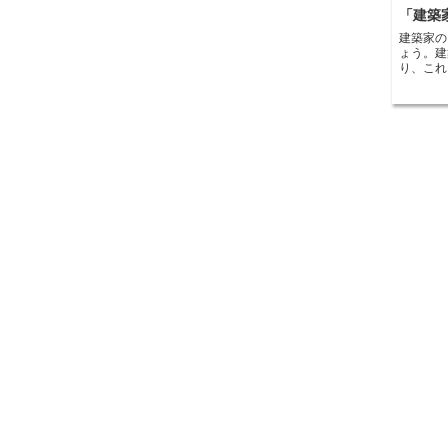
「建築
建築家の
ょう。建
り、これ
ます。 建築家のスキルを活かす副業としては、以下の
ようなものがあります
建築家の
ンテリア
築監理-
理を行う
築家の知
ティング
家の知識
グを書く
経験を活
ことができます。 建築家
築家の知
建築家に
た、副業
も可能です。 建築家のスキルを活
る方は、
探してみ
業を始め
ことも大