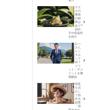
カエ
ルの
養殖
の副
業は
あり?
始め
方や収益性
を紹介
おっ
さん
レン
タル
って
何？
メリ
ット・デメ
リットを徹
底解説
得意
を活
かし
て始
める
副業
「宿
題サポー