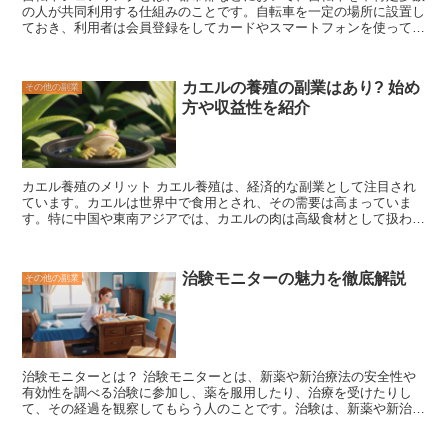
の人が共同利用する仕組みのこと
です。自転車を一定の場所に設置し
ておき、利用者は会員登録をしてカードやスマートフォンを使って自
転車を借りて、目的地まで移動したら返却することができます。通
常、自転車は公共の場に設置され、利用者は自由に借りることができ
ます。 自転車シェアリングは、都市部での移動手段として近年注目
カエルの養殖の副業はあり? 始め
その他の副業
を集めており、世界中の多くの都市で導入されています。その理由は
方や収益性を紹介
いくつかありますが、その一つは、
自転車シェアリングは、自動車や
バスなどの公共交通機関よりもはるかに安価であり、公共交通機関が
ない地域でも移動手段として利用できること
です。また、サイクリン
グは健康にも良いとされており、健康志向の高まりとともに自転車シ
ェアリングの需要が高まっています。
カエル養殖のメリット
カエル養殖は、経済的な副業として注目され
ています。カエルは世界中で食用とされ、その需要は高まっていま
す。特に中国や東南アジアでは、カエルの肉は高級食材として扱われ
ています。そのため、カエルの養殖は、比較的短期間で利益を得るこ
とが可能です。
カエル養殖の始め方
カエル養殖を始めるには、まず
養殖場が必要です。養殖場は、カエルが快適に過ごせる環境を整える
治験モニターの魅力を徹底解説
その他の副業
必要があります。カエルは高温多湿を好みますので、養殖場は、日当
たりがよく、風通しの良い場所に設置する必要があります。また、養
殖場には、カエルの住処となる水槽やケージが必要です。
カエルの
餌
カエルは、昆虫食が主食です。そのため、養殖場では、カエルに
餌を与える必要があります。餌は、市販のカエル用飼料や、自分で集
めた昆虫を与えます。自分で昆虫を集める場合は、農薬や除草剤を使
治験モニターとは？ 治験モニターとは、
新薬や新治療法の安全性や
用していない畑や山林で集める必要があります。
カエルの養殖のリ
有効性を調べる治験に参加し、薬を服用したり、治療を受けたりし
スク
カエル養殖には、いくつかのリスクがあります。その一つは、
て、その経過を観察してもらう人のこと
です。治験は、新薬や新治療
カエルが病気にかかることです。カエルは、さまざまな病気にかかる
法を開発するために不可欠なものであり、治験モニターは治験を成功
可能性があります。そのため、養殖場では、カエルの健康状態に注意
させるために重要な役割を果たしています。治験モニターになるに
を払う必要があります。また、カエルは、天敵に襲われることもあり