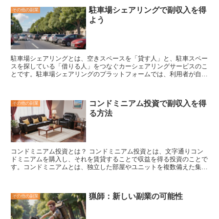
は、一定の条件を満たす必要があります。一般的には、
18歳以上、
ます。天敵には、ヘビや鳥などがいます。そのため、養殖場では、カ
駐車場シェアリングで副収入を得
その他の副業
健康状態が良好で、治験に参加する意思がある人
が対象となります。
エルを天敵から守るための対策が必要です。
よう
また、治験の内容によっては、特定の疾患を患っている人や、特定の
薬を服用している人など、参加条件が異なる場合があります。
駐車場シェアリングとは、
空きスペースを「貸す人」と、駐車スペー
スを探している「借りる人」をつなぐカーシェアリングサービスのこ
とです。駐車場シェアリングのプラットフォームでは、利用者が自分
の空きスペースを他の人に貸し出すことができ、その空きスペースを
借りる人も、そのプラットフォームを通じて空きスペースを見つける
ことができます。駐車場シェアリングは、駐車場の空きスペースを有
コンドミニアム投資で副収入を得
その他の副業
効活用できるため、社会全体でのカーボンニュートラルの実現に貢献
る方法
しています。また、空きスペースを貸し出す人にとっては、駐車場を
貸し出すことで収入を得ることができるメリットがあります。借りる
人にとっては、駐車場を借りることで、駐車場代を節約できるメリッ
トがあります。駐車場シェアリングは、空きスペースを有効活用し、
駐車場代を節約することができます。
コンドミニアム投資とは？
コンドミニアム投資とは、文字通りコン
ドミニアムを購入し、それを賃貸することで収益を得る投資のことで
す。コンドミニアムとは、独立した部屋やユニットを複数備えた集合
住宅のことです。アパートやマンションと同じようなもので、各部屋
は壁や床、天井で仕切られており、個別に所有権を持つことができま
す。コンドミニアム投資は、比較的少額の資金から始めることがで
猟師：新しい副業の可能性
その他の副業
き、不動産投資の中でも比較的リスクが低いとされています。また、
賃貸料収入が安定しているため、長期的に安定した収益を得ることが
できます。