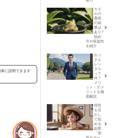
カエ
ルの
養殖
の副
業は
あり?
始め
方や収益性
を紹介
おっ
さん
レン
タル
簡単に説明できます
って
何？
メリ
ット・デメ
リットを徹
底解説
得意
を活
かし
て始
める
副業
「宿
題サポー