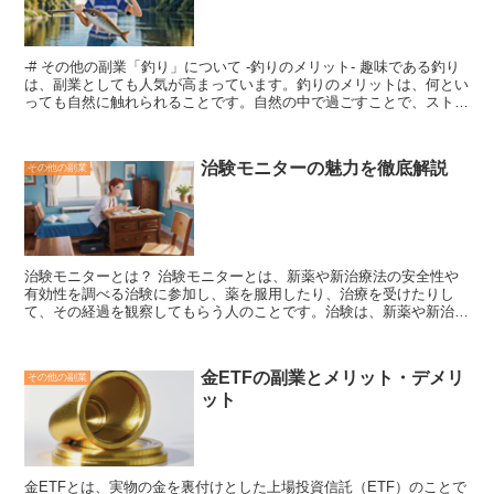
は、金利に連動した値動きをする投資信託であり、金利の上昇ととも
に受益権の価値が上昇します。
金利回り型投資信託の仕組みは、投
資家が投資信託の受益権を購入すると、投資信託の運用会社が金利に
-# その他の副業「釣り」について -釣りのメリット- 趣味である釣り
連動する債券やその他の金融商品を購入して保有します。投資家が投
は、副業としても人気が高まっています。釣りのメリットは、何とい
資信託の受益権を売却すると、投資信託の運用会社が保有する債券や
っても自然に触れられることです。
自然の中で過ごすことで、ストレ
その他の金融商品を売却して投資家に利益を分配します。
スを解消し、リフレッシュすることができます。
また、釣りは運動に
もなりますので、健康維持にも役立ちます。さらに、釣れた魚を自分
で料理すれば、食費の節約にもなります。 以上のメリットに加え
治験モニターの魅力を徹底解説
その他の副業
て、釣りは副業としても優れています。というのは、釣った魚を販売
したり、釣りのノウハウを活かして釣り教室を開いたりすることで、
収入を得ることができるからです。 釣った魚を販売するには、市場
や魚屋に持ち込むか、インターネットで販売する方法があります。釣
り教室を開くには、自宅や公園など、釣りができる場所を確保し、釣
り具や餌を用意する必要があります。 釣りの副業は、自然の中で過
治験モニターとは？ 治験モニターとは、
新薬や新治療法の安全性や
ごすことが好きな人、運動をしたい人、食費を節約したい人、そして
有効性を調べる治験に参加し、薬を服用したり、治療を受けたりし
副業として収入を得たい人にはおすすめです。
て、その経過を観察してもらう人のこと
です。治験は、新薬や新治療
法を開発するために不可欠なものであり、治験モニターは治験を成功
させるために重要な役割を果たしています。治験モニターになるに
は、一定の条件を満たす必要があります。一般的には、
18歳以上、
金ETFの副業とメリット・デメリ
その他の副業
健康状態が良好で、治験に参加する意思がある人
が対象となります。
ット
また、治験の内容によっては、特定の疾患を患っている人や、特定の
薬を服用している人など、参加条件が異なる場合があります。
金ETFとは、
実物の金を裏付けとした上場投資信託（ETF）のこと
で