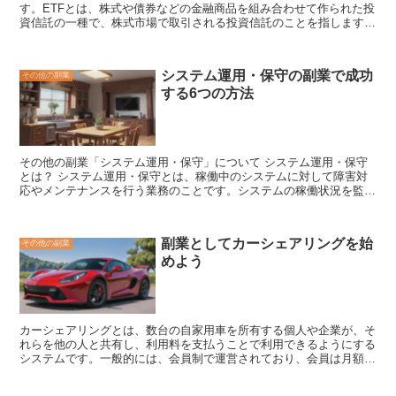
す。ETFとは、株式や債券などの金融商品を組み合わせて作られた投
資信託の一種で、株式市場で取引される投資信託のことを指します。
金ETFは、金価格の上昇時に値上がりし、金価格の下落時に値下がり
する投資信託です。金ETFは、
金そのものを所有するよりも低コスト
で、金価格の変動リスクに投資することができるのが特徴
です。ま
システム運用・保守の副業で成功
その他の副業
た、
金ETFは、金価格の変動に連動するため、インフレヘッジ効果が
する6つの方法
ある
ことも特徴の一つです。金ETFの仕組みは、
投資家が金ETFを購
入すると、投資家のお金は金に投資され、その金が金価格の上昇時に
値上がりするにつれて、金ETFの価格も上昇する
というものです。逆
に、金価格が下落すると、金ETFの価格も下落します。
その他の副業「システム運用・保守」について
システム運用・保守
とは？
システム運用・保守とは、稼働中のシステムに対して障害対
応やメンテナンスを行う業務のことです。システムの稼働状況を監視
し、障害が発生した場合には迅速に対応して復旧する必要がありま
す。また、システムの定期的なメンテナンスを行い、最新の状態に保
つことも重要です。システム運用・保守は、システムを安定的に稼働
副業としてカーシェアリングを始
その他の副業
させるために欠かせない業務です。
めよう
カーシェアリングとは
、数台の自家用車を所有する個人や企業が、そ
れらを他の人と共有し、利用料を支払うことで利用できるようにする
システムです。一般的には、会員制で運営されており、会員は月額会
費を支払うことで、車を利用することができます。カーシェアリング
には、さまざまなメリットがあります。例えば、車を所有する必要が