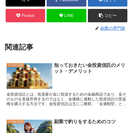
Pocket
LINE
コピー
副業の専門家
関連記事
知っておきたい金投資信託のメリ
その他の副業
ット・デメリット
金投資信託とは、投資家が金に投資するための金融商品であり、金そ
のものを直接所有するのではなく、金価格に連動した投資信託の受益
権を購入する方法です。金投資信託は主に二種類、「金連動型」と
「金利回り型」です。
金連動型は、金価格に連動した値動きをする
投資信託であり、金の現物資産を保有し、金の価格の上昇とともに受
益権の価値が上昇します。
金投資信託の仕組みは、投資家が投資信
副業で釣りをするためのコツ
その他の副業
託の受益権を購入すると、投資信託の運用会社が金を購入して保有し
ます。投資家が投資信託の受益権を売却すると、投資信託の運用会社
が保有する金を売却して投資家に利益を分配します。
金利回り型