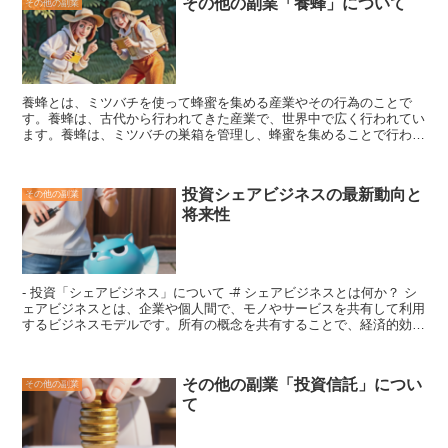
その他の副業「養蜂」について
その他の副業
が挙げられます。また、自宅の敷地を活用することで、土地の有効活
用や資産価値の向上にもつながります。さらに、賃貸部分の家賃収入
は、住宅ローンの返済や老後の生活資金の足しにすることができま
す。しかし、賃貸併用住宅を経営するには、
建築や改築にかかる費用
や、賃貸募集や入居者管理などの手間と労力が必要
です。また、賃貸
部分の入居状況によっては、家賃収入が得られないというリスクもあ
養蜂とは、
ミツバチを使って蜂蜜を集める産業やその行為
のことで
ります。
す。養蜂は、
古代から行われてきた産業で、世界中で広く行われてい
ます
。養蜂は、
ミツバチの巣箱を管理し、蜂蜜を集める
ことで行われ
ます。ミツバチは、花から蜜を集めて巣箱に運び、そこで蜂蜜を作り
ます。養蜂家は、
巣箱を定期的に点検し、蜂蜜を収穫します
。養蜂
は、
ミツバチの生態や生態系への影響を考慮した上で行う
必要があり
投資シェアビジネスの最新動向と
その他の副業
ます。
将来性
- 投資「シェアビジネス」について -# シェアビジネスとは何か？ シ
ェアビジネスとは、
企業や個人間で、モノやサービスを共有して利用
するビジネスモデル
です。所有の概念を共有することで、経済的効率
性を高めることができます。シェアビジネスは、モノ余りや賃貸料の
高騰など、社会問題の解決にもつながっています。 シェアビジネス
の広がりには、スマートフォンやSNSの普及が大きく貢献していま
その他の副業「投資信託」につい
その他の副業
す。スマートフォンやSNSを活用することで、モノやサービスを共
て
有するマッチングが容易になりました。また、シェアビジネスは環境
問題の解決にも貢献しています。シェアビジネスを活用することで、
モノやサービスの需要が減少するため、環境負荷を低減することがで