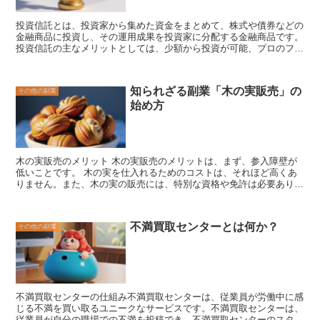
きます。
投資信託とは
、投資家から集めた資金をまとめて、株式や債券などの
金融商品に投資し、その運用成果を投資家に分配する金融商品です。
投資信託の主なメリットとしては、少額から投資が可能、プロのファ
ンドマネージャーが運用してくれる、分散投資ができる、などがあげ
られます。投資信託には、株式投資信託、債券投資信託、不動産投資
信託、など様々な種類があり、投資家に合わせて選ぶことができま
知られざる副業「木の実販売」の
その他の副業
す。また、投資信託は、投資信託会社が発行し、証券会社などで販売
始め方
されているため、簡単に購入することができます。
木の実販売のメリット
木の実販売のメリットは、まず、参入障壁が
低いことです。
木の実を仕入れるためのコストは、それほど高くあ
りません。また、木の実の販売には、特別な資格や免許は必要ありま
せん。そのため、誰でも気軽に始めることができます。
木の実販売
のメリットの2つ目は、利益率が高いことです。
木の実の仕入れコス
トは安いですが、販売価格は比較的高いです。そのため、木の実販売
不満買取センターとは何か？
その他の副業
は、利益率の高いビジネスです。
木の実販売のメリットの3つ目は、
需要が高いことです。
木の実には、健康に良い成分が多く含まれて
います。そのため、健康志向の高まりとともに、木の実の需要は高ま
っています。
不満買取センターの仕組み
不満買取センターは、従業員が労働中に感
じる不満を買い取るユニークなサービスです。不満買取センターは、
従業員が自分の職場での不満を投稿でき、不満買取センターのスタッ