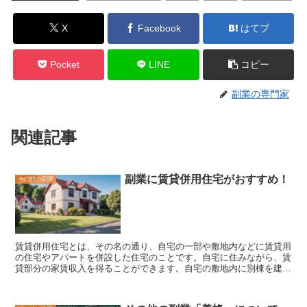
X
Facebook
はてブ
Pocket
LINE
コピー
副業の専門家
関連記事
副業に賃貸併用住宅がおすすめ！
その他の副業
賃貸併用住宅とは、
その名の通り、自宅の一部や敷地内などに賃貸用
の住宅やアパートを併設した住宅のこと
です。自宅に住みながら、賃
貸部分の家賃収入を得ることができます。自宅の敷地内に別棟を建築
したり、既存の住宅を改築したりして、賃貸部分を設けるケースが一
般的です。賃貸併用住宅のメリットとしては、
自宅に住みながら不動
産賃貸経営ができるため、不動産投資初心者でも始めやすい
という点