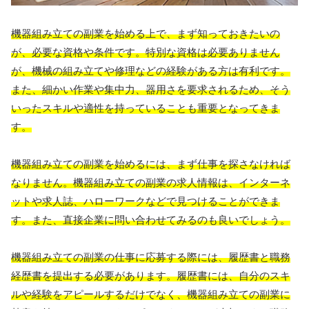
機器組み立ての副業を始める上で、まず知っておきたいの
が、必要な資格や条件です。特別な資格は必要ありません
が、機械の組み立てや修理などの経験がある方は有利です。
また、細かい作業や集中力、器用さを要求されるため、そう
いったスキルや適性を持っていることも重要となってきま
す。
機器組み立ての副業を始めるには、まず仕事を探さなければ
なりません。機器組み立ての副業の求人情報は、インターネ
ットや求人誌、ハローワークなどで見つけることができま
す。また、直接企業に問い合わせてみるのも良いでしょう。
機器組み立ての副業の仕事に応募する際には、履歴書と職務
経歴書を提出する必要があります。履歴書には、自分のスキ
ルや経験をアピールするだけでなく、機器組み立ての副業に