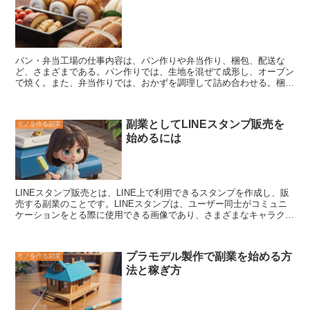
パン・弁当工場の仕事内容は、パン作りや弁当作り、梱包、配送な
ど、さまざまである。パン作りでは、生地を混ぜて成形し、オーブン
で焼く。また、弁当作りでは、おかずを調理して詰め合わせる。梱包
では、パンや弁当を袋や箱に入れ、配送では、パンや弁当を店舗や個
人宅に届ける。
パン作りや弁当作りは、どちらもスキルが必要であ
る。パン作りでは、生地の扱い方や焼き加減が重要であり、弁当作り
副業としてLINEスタンプ販売を
モノを作る副業
では、おかずの調理法や詰め合わせ方が重要である。また、梱包や配
始めるには
送も、丁寧かつ迅速に行うことが求められる。
パン・弁当工場の仕
事は、比較的体力仕事である。長時間立ちっぱなしで作業したり、重
い荷物を運んだりすることがある。また、工場内は高温多湿になりが
ちである。そのため、体力に自信のある人が向いている仕事である。
LINEスタンプ販売とは
、LINE上で利用できるスタンプを作成し、販
売する副業のことです。LINEスタンプは、ユーザー同士がコミュニ
ケーションをとる際に使用できる画像であり、さまざまなキャラクタ
ーやイラスト、文字などが使用されています。LINEスタンプ販売
は、個人でも簡単に始めることができ、初期費用もそれほどかからな
いため、副業として人気が高まっています。 LINEスタンプ販売の方
プラモデル製作で副業を始める方
モノを作る副業
法は、まずLINEクリエイターズマーケットに登録することから始ま
法と稼ぎ方
ります。LINEクリエイターズマーケットは、LINEスタンプの販売・
購入を行うことができるプラットフォームです。登録後は、スタンプ
の制作に取り掛かります。スタンプは、イラストレーターなどの専門
的なスキルがなくても、簡単に作成することができます。LINEスタ