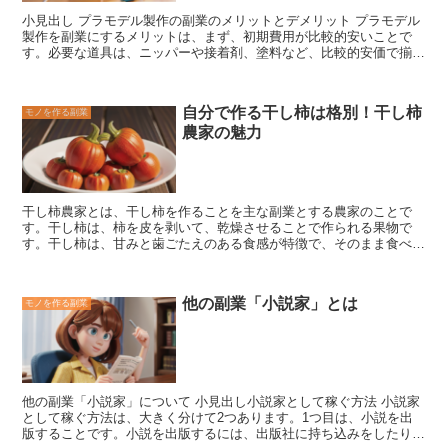
ンプ販売には、イラストレーター、グラフィックデザイナー、漫画
小見出し プラモデル製作の副業のメリットとデメリット
プラモデル
家、ライターなど、さまざまなスキルを持つ人が参加しています。自
製作を副業にするメリットは、まず、初期費用が比較的安いことで
分の得意なスキルを活かして、オリジナリティ溢れるスタンプを作成
す。必要な道具は、ニッパーや接着剤、塗料など、比較的安価で揃え
することが大切です。
LINEスタンプ販売の収益は
、販売したスタン
ることができます。また、プラモデルは完成品を購入するよりも安く
プの個数に応じて決まります。スタンプの販売価格は1セット120円
手に入れることができるため、材料費を抑えることができます。 次
以上で、そのうちクリエイターには50%の利益が入ります。例えば、
に、作業場所を選びません。自宅やカフェ、図書館など、どこでもプ
1セット120円のスタンプを100個販売した場合、クリエイターの収益
自分で作る干し柿は格別！干し柿
モノを作る副業
ラモデルを製作することができます。また、作業時間も自由に設定で
は6,000円になります。LINEスタンプ販売は、副業として十分な収益
農家の魅力
きるため、隙間時間や休日を利用してプラモデルを製作することがで
を得ることができる可能性を秘めています。
きます。 さらに、プラモデル製作は、完成した作品を販売すること
ができます。メルカリやヤフオクなどのオークションサイトや、プラ
モデル専門店などで販売することができます。また、プラモデルの製
作過程をYouTubeやブログで公開し、広告収入を得ることもできま
干し柿農家とは、干し柿を作ることを主な副業とする農家
のことで
す。 しかし、プラモデル製作を副業にするデメリットもあります。
す。干し柿は、柿を皮を剥いて、乾燥させることで作られる果物で
まず、プラモデルの製作には時間がかかります。簡単なプラモデルで
す。干し柿は、甘みと歯ごたえのある食感が特徴で、そのまま食べた
も、完成までに数時間から数日かかることがあります。また、プラモ
り、お菓子の材料として使われたりします。干し柿農家は、柿の栽培
デルの塗装には、ある程度の技術が必要です。塗装を失敗すると、せ
から干し柿の製造まで、一貫して行っています。柿の栽培は、春から
っかくのプラモデルが台無しになってしまうこともあります。 次
秋にかけて行われ、秋になると柿を収穫します。収穫した柿は、皮を
に、プラモデルの販売は、競争が激しく、価格競争になりがちです。
他の副業「小説家」とは
モノを作る副業
剥いて、乾燥させます。乾燥は、天日干しで行うことが多く、乾燥す
また、プラモデルの需要は、時期によって変動するため、安定した収
るまでに1～2週間ほどかかります。乾燥した柿は、干し柿として販
入を得ることが難しいこともあります。 最後に、プラモデル製作
売されます。干し柿農家は、干し柿を販売して収入を得ています。干
は、細かい作業が多く、目が疲れたり、腰が痛くなったりすることが
し柿は、直売所や道の駅などで販売されることが多いです。干し柿農
あります。また、プラモデルの塗装には、シンナーなどの有害な物質
家は、干し柿を販売することで、農家の収入を補うことができます。
を使用するため、換気を十分に行う必要があります。
他の副業「小説家」について 小見出し小説家として稼ぐ方法 小説家
として稼ぐ方法は、大きく分けて2つあります。
1つ目は、小説を出
版することです。
小説を出版するには、出版社に持ち込みをしたり、