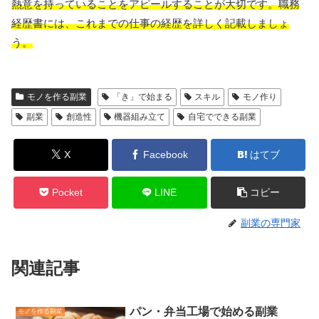
熱意を持っていることをアピールすることが大切です。職務
経歴書には、これまでの仕事の経歴を詳しく記載しましょ
う。
モノを作る副業
「き」で始まる
スキル
モノ作り
副業
創造性
機器組み立て
自宅でできる副業
X
Facebook
はてブ
Pocket
LINE
コピー
副業の専門家
関連記事
パン・弁当工場で始める副業
モノを作る副業