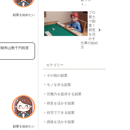
ト」
プロ
副業を始めたい
雀士
で副
業！
得意
を活
かす
仕事の始め
方
受験料は数千円程度
カテゴリー
その他の副業
モノを作る副業
労働力を提供する副業
得意を活かす副業
自宅でできる副業
資格を活かす副業
副業を始めたい