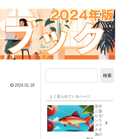
検索
2024.01.18
よく見られているページ
意外
と儲
かる!
シラ
スウ
ナギ
漁の
魅力