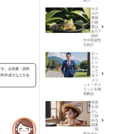
カエ
ルの
養殖
の副
業は
あり?
始め
方や収益性
を紹介
おっ
さん
レン
タル
です。企画書・資料
って
資料作成士などがあ
何？
メリ
ット・デメ
リットを徹
底解説
得意
を活
かし
て始
める
副業
「宿
題サポー