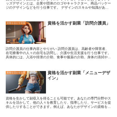
ッズデザインとは、企業や団体のロゴやキャラクター、商品パッケー
ぶことができる貴重な機会です。
ジのデザインなどを行う仕事です。
デザインのスキルや知識があれ
ば、比較的簡単に始めることができます。 グッズデザインの副業を
するには、まずデザインのスキルや知識を身につける必要がありま
す。
デザインの専門学校に通ったり、オンラインでデザインの講座
資格を活かす副業「訪問介護員」
資格を活かす副業
を受講したり、独学でデザインの勉強をしたりするなど、さまざまな
方法があります。
また、グッズデザインの仕事をするには、パソコ
ンとデザインソフトが必要になります。 グッズデザインの副業を始
めるには、クラウドソーシングサイトやデザインの専門サイトなどに
登録して、仕事を探します。
デザインのスキルや知識があれば、比
較的簡単に仕事を見つけることができます。
また、企業や団体に直
訪問介護員の仕事内容とやりがい 訪問介護員は、
高齢者や障害者、
接営業をして、グッズデザインの仕事を獲得することもできます。
在宅療養中の人々の自宅を訪問し、介護や生活支援を行う仕事です
。
グッズデザインの副業は、デザインのスキルや知識を活かせる仕事な
具体的には、入浴や排泄の介助、食事や服薬の介助、身体の清拭やリ
ので、デザインが好きな人にはぴったりの仕事です。
また、比較的
ハビリテーション、買い物や炊事、掃除などの家事代行などを行いま
簡単に始めることができるので、副業初心者にもおすすめです。
デ
す。 訪問介護員の仕事は、やりがいのある仕事です。利用者の方々
ザインのスキルや知識を活かして、グッズデザインの副業で収入を得
の生活を支え、自立した生活を送るのを助けることができるからで
てみてはいかがでしょうか。
資格を活かす副業「メニューデザ
資格を活かす副業
す。また、利用者の方々から感謝されたり、笑顔を見てもらえたりす
イン」
ると、やりがいを感じることができます。 訪問介護員の仕事は、大
変なこともありますが、やりがいのある仕事です。利用者の方々との
信頼関係を築き、自立した生活を送れるよう支援できれば、大きなや
りがいを感じることができるでしょう。
資格を生かして副収入を得ることも可能です
。あなたの専門分野やス
キルを活かして、他の人々を教育したり、指導したり、サービスを提
供したりすることができます。例えば、あなたがデザインの資格を持
っているなら、メニューのデザインの仕事をフリーランスで請け負う
ことができます。これはレストランやカフェにとっては重要なことで