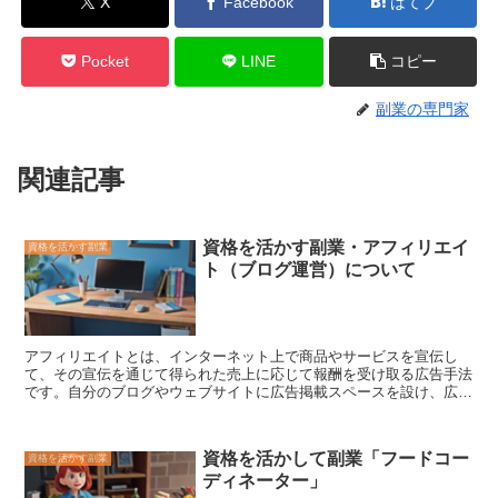
X
Facebook
はてブ
Pocket
LINE
コピー
副業の専門家
関連記事
資格を活かす副業・アフィリエイ
資格を活かす副業
ト（ブログ運営）について
アフィリエイトとは、インターネット上で商品やサービスを宣伝し
て、その宣伝を通じて得られた売上に応じて報酬を受け取る広告手法
です。
自分のブログやウェブサイトに広告掲載スペースを設け、広告
主の広告を掲載することで、報酬を得ることができます。
アフィリエ
イトは、個人でも簡単に始められる副業として人気を集めています。
アフィリエイトの仕組みは、次の通りです。まず、アフィリエイトプ
資格を活かして副業「フードコー
資格を活かす副業
ログラムに登録します。アフィリエイトプログラムとは、広告主とア
ディネーター」
フィリエイターを繋ぐ仕組みのことを指します。アフィリエイトプロ