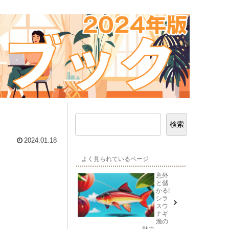
検索
2024.01.18
よく見られているページ
意外
と儲
かる!
シラ
スウ
ナギ
漁の
魅力