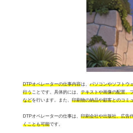
DTPオペレーターの仕事内容
は、
パソコンやソフトウ
行う
ことです。具体的には、
テキストや画像の配置、
など
を行います。また、
印刷物の納品や顧客とのコミ
DTPオペレーターの仕事は、
印刷会社や出版社、広告
くことも可能
です。