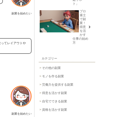
ト」
プロ
副業を始めたい
雀士
で副
業！
得意
を活
かす
仕事の始め
方
使ってレイアウトや
カテゴリー
その他の副業
モノを作る副業
労働力を提供する副業
得意を活かす副業
自宅でできる副業
資格を活かす副業
副業を始めたい