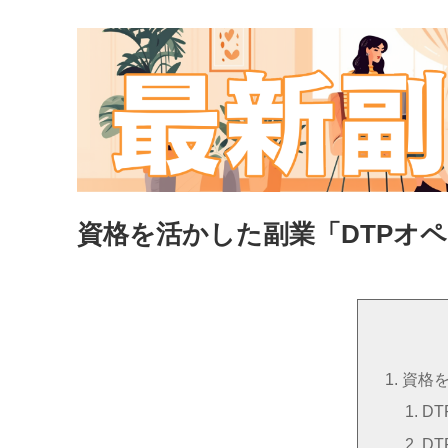
資格を活かした副業「DTPオ
資格
D
D