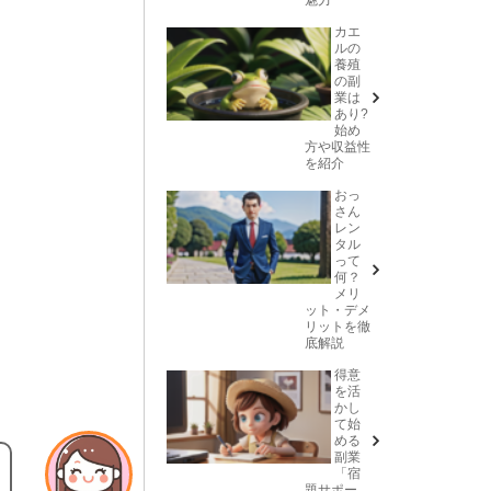
カエ
ルの
養殖
の副
業は
あり?
始め
方や収益性
を紹介
おっ
さん
レン
タル
って
何？
メリ
ット・デメ
リットを徹
底解説
得意
を活
かし
て始
める
副業
「宿
題サポー