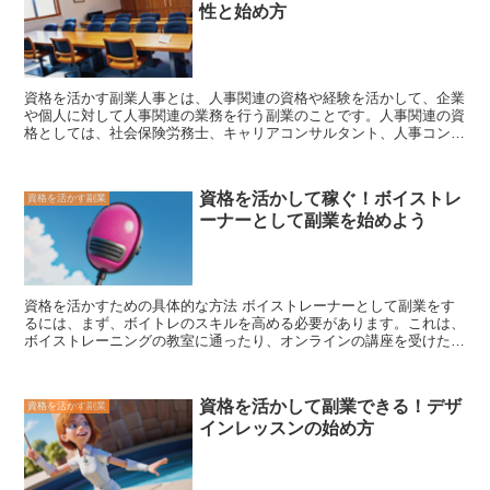
性と始め方
やお金を節約したい人にも向いているでしょう。ネイルモデルとして
働くには、特別な資格や経験は必要ありませんが、爪がきれいに整え
られていることが望ましいです。
資格を活かす副業人事とは
、人事関連の資格や経験を活かして、企業
や個人に対して人事関連の業務を行う副業のことです。人事関連の資
格としては、
社会保険労務士
、
キャリアコンサルタント
、
人事コンサ
ルタント
、
人材開発コンサルタント
などがあります。また、人事関連
の経験としては、
企業の人事部での勤務経験
、
人材派遣会社での勤務
経験
、
人材紹介会社での勤務経験
などがあります。
資格を活かして稼ぐ！ボイストレ
資格を活かす副業
ーナーとして副業を始めよう
資格を活かすための具体的な方法
ボイストレーナーとして副業をす
るには、まず、ボイトレのスキルを高める必要があります。これは、
ボイストレーニングの教室に通ったり、オンラインの講座を受けたり
することで実現できます。また、ボイトレに関する本を読んだり、ボ
イストレーナーのブログやYouTubeチャンネルなどを参考にしたりす
ることも有効です。 次に、ボイストレーナーとしての仕事を見つけ
資格を活かして副業できる！デザ
資格を活かす副業
る必要があります。ボイトレの仕事は、音楽教室やカルチャーセンタ
インレッスンの始め方
ー、個人宅などで行うことができます。また、オンラインでボイスト
レーニングを提供することも可能です。ボイトレの仕事を見つけるに
は、求人サイトやSNS、知人・友人への紹介などを活用しましょ
う。 ボイトレの仕事を見つけることができたら、次はボイトレのレ