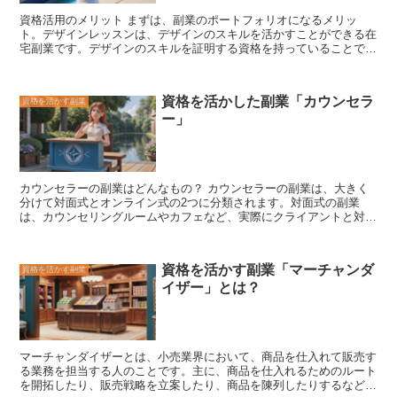
ッスンを実際に開始します。ボイトレのレッスンでは、生徒のボーカ
資格活用のメリット
まずは、副業のポートフォリオになるメリッ
ルスキルを向上させるための指導を行います。ボイトレのレッスンを
ト
。デザインレッスンは、デザインのスキルを活かすことができる在
行う際には、生徒のボーカルスキルや希望する歌唱ジャンルに合わせ
宅副業です。デザインのスキルを証明する資格を持っていることで、
て、適切な指導を行うことが大切です。また、生徒とのコミュニケー
クライアントに安心感を与えることができます。また、副業のポート
ションをしっかりととりながら、レッスンを進めていくことが大切で
フォリオを作ることもできます。ポートフォリオは、あなたのデザイ
す。
ンのスキルをアピールするのに役立ちます。次に、資格活用のメリッ
資格を活かした副業「カウンセラ
資格を活かす副業
トは、単発から案件獲得できることです。デザインレッスンは、単発
ー」
で案件を獲得できる副業です。資格を持っていることで、クライアン
トの信頼を勝ち取りやすくなり、単発の案件でも獲得しやすくなりま
す。また、資格を持っていることで、高単価の案件を獲得できる可能
性も高まります。
カウンセラーの副業はどんなもの？
カウンセラーの副業は、大きく
分けて対面式とオンライン式の2つに分類されます。対面式の副業
は、カウンセリングルームやカフェなど、実際にクライアントと対面
してカウンセリングを行うものです。オンライン式の副業は、ビデオ
通話やチャットなど、インターネットを利用してクライアントとカウ
ンセリングを行うものです。 対面式の副業は、クライアントと直接
資格を活かす副業「マーチャンダ
資格を活かす副業
向き合ってカウンセリングを行うため、より深い信頼関係を築くこと
イザー」とは？
ができます。また、クライアントの表情や仕草など、非言語的な情報
も得ることができるため、より正確なカウンセリングを行うことがで
きます。しかし、対面式の副業は、カウンセリングルームを借りた
り、移動時間を考慮したりする必要があり、準備や移動に時間がかか
るというデメリットがあります。 オンライン式の副業は、インター
マーチャンダイザーとは、小売業界において、商品を仕入れて販売す
ネットを利用してカウンセリングを行うため、場所や時間に縛られ
る業務を担当する人のこと
です。主に、商品を仕入れるためのルート
ず、気軽に始めることができます。また、ビデオ通話やチャットな
を開拓したり、販売戦略を立案したり、商品を陳列したりするなどの
ど、さまざまなツールを利用してカウンセリングを行うことができる