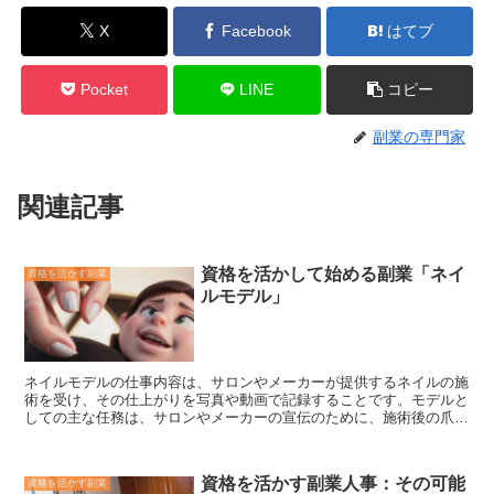
X
Facebook
はてブ
Pocket
LINE
コピー
副業の専門家
関連記事
資格を活かして始める副業「ネイ
資格を活かす副業
ルモデル」
ネイルモデルの仕事内容は、サロンやメーカーが提供するネイルの施
術を受け、その仕上がりを写真や動画で記録することです。
モデルと
しての主な任務は、サロンやメーカーの宣伝のために、施術後の爪を
美しく見せることです。
また、施術前の爪の状態と施術後の爪の状態
を比較することで、施術の効果をアピールすることも重要な役割で
す。 ネイルモデルの仕事は、美容業界への興味がある人や、爪のケ
資格を活かす副業人事：その可能
資格を活かす副業
アをしたい人におすすめの副業です。また、ネイルサロンに通う時間