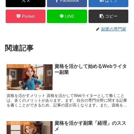
X
Facebook
はてブ
Pocket
LINE
コピー
副業の専門家
関連記事
資格を活かして始めるWebライタ
資格を活かす副業
ー副業
資格を活かすメリット
資格を活かしてWebライターとして働くこと
は、多くのメリットがあります。まず、自分の専門分野に関する記事
を書くことができるため、記事の質が高くなります。また、資格を持
っていることで、クライアントから信頼されやすく、仕事が獲得しや
すくなります。さらに、資格を持っていることで、他のWebライター
よりも高単価で仕事を受注することができます。 Webライターとし
資格を活かす副業「経理」のスス
資格を活かす副業
て働くためには、文章力やリサーチ力が求められます。しかし、資格
メ
を持っていることで、これらのスキルを身につけることができます。
また、資格を持っていることで、Webライターとしてのキャリアアッ