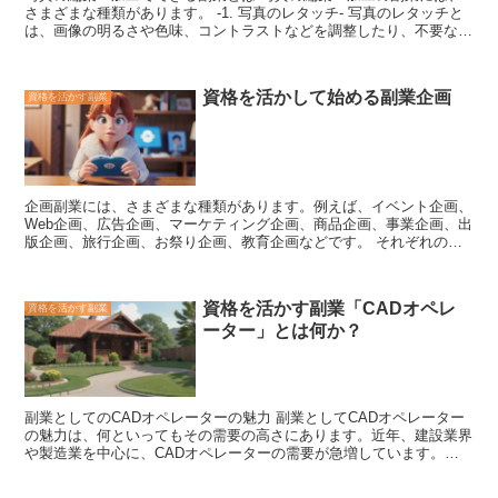
さまざまな種類があります。 -1. 写真のレタッチ- 写真のレタッチと
は、画像の明るさや色味、コントラストなどを調整したり、不要な部
分を削除したり、肌をきれいにしたりする作業のことです。写真撮影
のスキルがなくても、写真のレタッチのスキルがあれば、副業として
活躍することができます。 -2. 写真の合成- 写真の合成とは、複数の
資格を活かして始める副業企画
資格を活かす副業
画像を組み合わせて1枚の写真を作成する作業のことです。写真撮影
のスキルと、画像編集ソフトの使い方のスキルがあれば、副業として
活躍することができます。 -3. 写真の加工- 写真の加工とは、写真の
エフェクトを加えたり、文字を入れたり、フレームをつけたりする作
業のことです。写真撮影のスキルと、画像編集ソフトの使い方のスキ
ルがあれば、副業として活躍することができます。 -4. 写真の販売-
企画副業には、さまざまな種類があります。
例えば、イベント企画、
自分の撮影した写真を販売して、副業にすることもできます。写真販
Web企画、広告企画、マーケティング企画、商品企画、事業企画、出
売のプラットフォームはたくさんあるので、自分に合ったプラットフ
版企画、旅行企画、お祭り企画、教育企画
などです。 それぞれの企
ォームを見つけて出品することができます。 -5. 写真教室の開催- 写
画副業には、
それぞれに必要なスキルや知識
があります。例えば、イ
真のスキルを教えて、自分の知識を活かして副業にすることもできま
ベント企画には、イベントの企画や運営の経験や知識が必要です。
す。写真教室の開催方法は、オンラインでもオフラインでもどちらで
Web企画には、Webサイトの企画や制作の経験や知識が必要です。広
も可能です。
資格を活かす副業「CADオペレ
資格を活かす副業
告企画には、広告の企画や制作の経験や知識が必要です。
ーター」とは何か？
副業としてのCADオペレーターの魅力
副業としてCADオペレーター
の魅力は、何といってもその需要の高さにあります。近年、建設業界
や製造業を中心に、CADオペレーターの需要が急増しています。こ
れは、建築や製品の設計にCADソフトが広く活用されるようになっ
たことが大きな要因です。 また、CADオペレーターは比較的簡単に