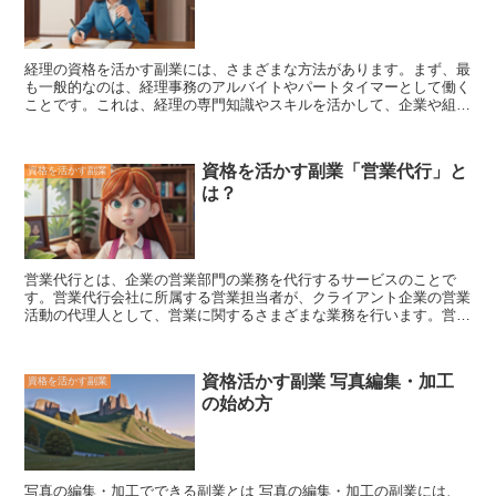
プがしやすくなります。
経理の資格を活かす副業
には、さまざまな方法があります。まず、最
も一般的なのは、経理事務のアルバイトやパートタイマーとして働く
ことです。これは、経理の専門知識やスキルを活かして、企業や組織
の経理業務をサポートする仕事です。経理事務のアルバイトやパート
タイマーの求人は、ハローワークや求人情報サイトなどで見つけるこ
とができます。 経理の資格を活かす副業のもう一つの方法は、経理
資格を活かす副業「営業代行」と
資格を活かす副業
コンサルタントとして働くことです。これは、企業や組織の経理業務
は？
を改善するためのアドバイスやサポートを提供する仕事です。経理コ
ンサルタントとして働くには、経理に関する専門知識やスキルに加え
て、コンサルティングのスキルも必要です。経理コンサルタントの求
人は、コンサルティング会社や求人情報サイトなどで見つけることが
できます。 また、経理の資格を活かして、経理系の資格取得講座の
営業代行とは、企業の営業部門の業務を代行するサービスのこと
で
講師として働くこともできます。これは、経理の資格取得を目指す人
す。営業代行会社に所属する営業担当者が、クライアント企業の営業
に、経理の知識やスキルを教える仕事です。経理系の資格取得講座の
活動の代理人として、営業に関するさまざまな業務を行います。営業
講師として働くには、経理に関する専門知識やスキルに加えて、講師
代行の業務内容は、企業によって異なりますが、一般的には、以下の
としてのスキルも必要です。経理系の資格取得講座の講師の求人は、
ような業務が含まれます。 *
新規顧客の開拓
*
既存顧客との関係強化
資格取得スクールや求人情報サイトなどで見つけることができます。
*
商品やサービスの販売
*
顧客からの問い合わせ対応
*
顧客満足度の
これらの他にも、経理の資格を活かして副業としてできることはたく
資格活かす副業 写真編集・加工
資格を活かす副業
向上
企業が営業代行を利用するメリットは、以下のような点が挙げ
さんあります。経理の資格を活かして副業をしたい人は、自分のスキ
の始め方
られます。 *
営業活動のコストを削減できる
*
営業活動の効率化を図
ルや経験、興味に合わせて、自分に合った副業を見つけるといいでし
れる
*
営業活動の専門知識やスキルを補完できる
*
営業活動の成果を
ょう。
上げやすくなる
営業代行は、企業の営業活動において重要な役割を
果たしています。企業が業績を向上させ、競争力を強化するために
は、営業代行の活用が不可欠です。
写真の編集・加工でできる副業とは
写真の編集・加工の副業には、