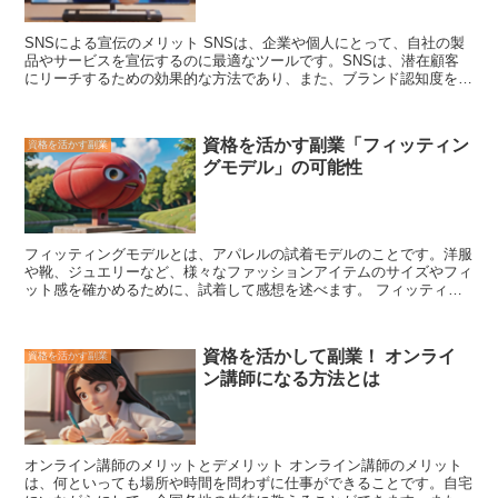
者」のライセンスが取得できます。
このライセンスを取得すると、
ダイビングスクールのインストラクターとして、生徒にスキューバダ
SNSによる宣伝のメリット
SNSは、企業や個人にとって、自社の製
イビングの指導を行うことができるようになります。
また、
海外で
品やサービスを宣伝するのに最適なツールです。SNSは、潜在顧客
ダイビングインストラクターとして働くためには、国際的なダイビン
にリーチするための効果的な方法であり、また、ブランド認知度を高
グ組織であるPADIやNAUIなどのライセンスを取得することが必要で
めることもできます。さらに、SNSは、顧客との関係を構築するた
す。
これらのライセンスを取得するためには、
PADIやNAUIが認定す
めのツールとしても使用できます。 SNSを活用して宣伝を行うメリ
るインストラクター養成コースを受講する必要があります。
ットとしては、以下の点が挙げられます。 * -リーチ- SNSは、世界中
資格を活かす副業「フィッティン
資格を活かす副業
の何十億人ものユーザーを抱えています。したがって、SNSを活用
グモデル」の可能性
して宣伝を行うことで、潜在顧客にリーチするための効果的な方法と
なります。 * -ターゲティング- SNSでは、ターゲットオーディエンス
を絞り込んで宣伝を行うことができます。これにより、宣伝費用を効
果的に活用することができます。 * -エンゲージメント- SNSは、顧客
との関係を構築するためのツールとしても使用できます。SNSを活
フィッティングモデルとは、アパレルの試着モデルのこと
です。洋服
用して顧客とコミュニケーションをとることで、ブランドロイヤリテ
や靴、ジュエリーなど、様々なファッションアイテムのサイズやフィ
ィを高めることができます。 * -費用対効果- SNSは、比較的費用対効
ット感を確かめるために、試着して感想を述べます。 フィッティン
果の高い宣伝ツールです。他の宣伝ツールに比べて、費用対効果が高
グモデルは、ファッション業界では欠かせない存在であり、特に新し
い傾向にあります。
い商品を開発する際には、フィッティングモデルの意見が重要な役割
を果たします。 フィッティングモデルの仕事は、洋服や靴などを着
資格を活かして副業！ オンライ
資格を活かす副業
用して、デザイナーやパタンナーにサイズ感や着心地をフィードバッ
ン講師になる方法とは
クすることです。また、ファッションショーや広告撮影などにも出演
することがあります。 フィッティングモデルの多くは、フリーラン
スとして働いており、複数のブランドやショップと契約しています。
また、専属フィッターとして、特定のブランドやショップで働くこと
もあります。 フィッティングモデルになるための資格は特にありま
オンライン講師のメリットとデメリット
オンライン講師のメリット
せんが、ファッションに興味があり、スタイルとサイズ感に精通して
は、何といっても場所や時間を問わずに仕事ができることです。自宅
いることが求められます。また、コミュニケーション能力やチームワ