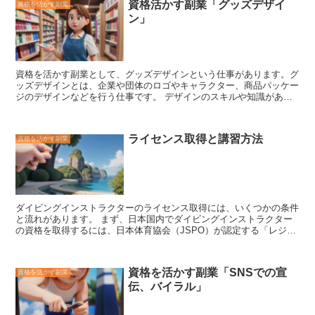
資格活かす副業「グッズデザイ
資格を活かす副業
きます。また、地域に特化したキーワードを用いることで、検索結果
ン」
で上位表示されやすくなり、より多くの地域の人々が自社の商品やサ
ービスを見つけてくれるようになります。さらに、ローカルSEO
は、比較的安価で実施することができるため、コストパフォーマンス
の高い集客術として注目されています。
資格を活かす副業として、グッズデザインという仕事があります。
グ
ッズデザインとは、企業や団体のロゴやキャラクター、商品パッケー
ジのデザインなどを行う仕事です。
デザインのスキルや知識があれ
ば、比較的簡単に始めることができます。 グッズデザインの副業を
するには、まずデザインのスキルや知識を身につける必要がありま
す。
デザインの専門学校に通ったり、オンラインでデザインの講座
ライセンス取得と講習方法
資格を活かす副業
を受講したり、独学でデザインの勉強をしたりするなど、さまざまな
方法があります。
また、グッズデザインの仕事をするには、パソコ
ンとデザインソフトが必要になります。 グッズデザインの副業を始
めるには、クラウドソーシングサイトやデザインの専門サイトなどに
登録して、仕事を探します。
デザインのスキルや知識があれば、比
較的簡単に仕事を見つけることができます。
また、企業や団体に直
ダイビングインストラクターのライセンス取得には、いくつかの条件
接営業をして、グッズデザインの仕事を獲得することもできます。
と流れがあります。
まず、
日本国内でダイビングインストラクター
グッズデザインの副業は、デザインのスキルや知識を活かせる仕事な
の資格を取得するには、日本体育協会（JSPO）が認定する「レジャ
ので、デザインが好きな人にはぴったりの仕事です。
また、比較的
ーダイビング指導者」のライセンスを取得することが必要です。
こ
簡単に始めることができるので、副業初心者にもおすすめです。
デ
のライセンスを取得するためには、
まずは、JSPOが認定するスキュ
ザインのスキルや知識を活かして、グッズデザインの副業で収入を得
ーバダイビングスクールのインストラクター養成コースを受講する必
てみてはいかがでしょうか。
資格を活かす副業「SNSでの宣
資格を活かす副業
要があります。
インストラクター養成コースは、通常、10日間のカ
伝、バイラル」
リキュラムで構成されており、ダイビング理論、実技、教育法などに
ついて講義や実習が行われます。
コースを修了した後、
JSPOが実施
するインストラクター試験に合格すると、「レジャーダイビング指導