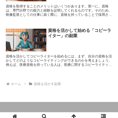
る人は、まずは結婚相談所のホームページや口コミなどを調べて、自
資格を取得することのメリットはいくつかあります。
第一に、資格
分に合った結婚相談所を探してみましょう。
は、専門分野での能力と経験を証明してくれるものです。
そのため、
映像監督としての仕事に就く際に、資格を持っていることで採用され
る確率が高まります。
第二に、資格は、映像監督としての仕事の幅
を広げてくれます。
資格を持っていることで、より多くの種類の映像
制作の仕事に携わる機会が得られます。例えば、テレビ番組や映画の
資格を活かして始める「コピーラ
資格を活かす副業
監督はもちろん、企業や団体の広報ビデオやプロモーションビデオの
イター」の副業
監督など、さまざまな仕事に携わる機会が得られます。
第三に、資
格は、映像監督としての仕事の収入を高めてくれます。
資格を持って
いることで、映像監督としての仕事の報酬が高くなる傾向がありま
す。これは、資格を持っていることで、より高度な技術や知識を持っ
ていると評価されるためです。
第四に、資格は、映像監督としての
資格を活かしてコピーライターを始める
には、まず、自分の資格を活
仕事のキャリアパスを広げてくれます。
資格を持っていることで、映
かしてどのようなコピーライティングができるのかを考えましょう。
像監督としての仕事のキャリアパスが広がり、より高い地位に就く機
例えば、医療資格を持っている人は、医療に関するコピーライティン
会が得られます。例えば、テレビ局や映画会社で監督として活躍した
グを得意にすることができます。また、IT資格を持っている人は、IT
り、映像制作会社を設立したりするなど、さまざまなキャリアパスが
に関するコピーライティングを得意にすることができます。 自分の
広がります。 これらのメリットから、映像監督としての仕事を目指
得意な分野が決まったら、次は、コピーライティングのスキルを身に
す方は、資格を取得することがおすすめです。資格を取得すること
つけましょう。コピーライティングのスキルは、独学で身につけるこ
で、映像監督としての仕事の可能性を広げ、より成功を収めることが
ホーム
資格を活かす副業
ともできますが、コピーライティングスクールに通って学ぶこともで
できるでしょう。
きます。コピーライティングスクールでは、コピーライティングの基
本から応用まで、体系的に学ぶことができます。 コピーライティン
グのスキルを身につけたら、次は、コピーライターとして仕事を探し
ましょう。コピーライターの仕事は、フリーランスとして働くことも
できますし、企業に就職して働くこともできます。フリーランスとし
て働く場合は、クラウドソーシングサイトや求人サイトを利用して仕
事を探しましょう。企業に就職して働く場合は、ハローワークや転職
© 2024 副業ガイドブック。2024年版.