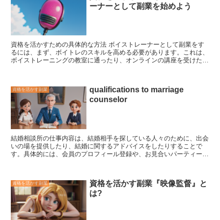
ーナーとして副業を始めよう
ンセリングでは、クライアントの悩みや心の状態を聞き取り、最適な
カラーセラピーを提案します。カラーセラピーには、様々な手法があ
り、その中でも代表的なのが「カラーボトルセラピー」です。カラー
ボトルセラピーでは、色付きのボトルを並べ、クライアントが直感的
に選んだボトルから、現在の心の状態や潜在意識を読み解いていきま
資格を活かすための具体的な方法
ボイストレーナーとして副業をす
す。 カラーセラピストの資格は、民間団体が認定しているものがほ
るには、まず、ボイトレのスキルを高める必要があります。これは、
とんどです。カラーセラピストになるには、
カラーセラピーに関する
ボイストレーニングの教室に通ったり、オンラインの講座を受けたり
専門知識を学べるスクールに通い、認定試験に合格する必要がありま
することで実現できます。また、ボイトレに関する本を読んだり、ボ
す。
スクールでは、色彩心理学やカラーセラピーの実践方法などにつ
イストレーナーのブログやYouTubeチャンネルなどを参考にしたりす
いて学ぶことができます。また、カラーセラピストとして活躍するた
ることも有効です。 次に、ボイストレーナーとしての仕事を見つけ
めには、
カウンセリングのスキルやコミュニケーション能力も重要
で
qualifications to marriage
資格を活かす副業
る必要があります。ボイトレの仕事は、音楽教室やカルチャーセンタ
す。
counselor
ー、個人宅などで行うことができます。また、オンラインでボイスト
レーニングを提供することも可能です。ボイトレの仕事を見つけるに
は、求人サイトやSNS、知人・友人への紹介などを活用しましょ
う。 ボイトレの仕事を見つけることができたら、次はボイトレのレ
ッスンを実際に開始します。ボイトレのレッスンでは、生徒のボーカ
結婚相談所の仕事内容は、結婚相手を探している人々のために、出会
ルスキルを向上させるための指導を行います。ボイトレのレッスンを
いの場を提供したり、結婚に関するアドバイスをしたりすることで
行う際には、生徒のボーカルスキルや希望する歌唱ジャンルに合わせ
す。具体的には、
会員のプロフィール登録や、お見合いパーティーの
て、適切な指導を行うことが大切です。また、生徒とのコミュニケー
開催、交際中のカップルへのサポートなどを行います。
結婚相談所に
ションをしっかりととりながら、レッスンを進めていくことが大切で
は、様々な形態があり、出会い系サイトのようにオンラインで会員と
す。
マッチングを行うものもあれば、対面式のカウンセリングを行うもの
資格を活かす副業『映像監督』と
資格を活かす副業
もあります。また、結婚相談所の規模も、小さな個人経営のものか
は?
ら、大手のフランチャイズチェーンまで様々です。
結婚相談所の仕
事は、人と接するのが好きで、コミュニケーション能力に自信がある
人に適しています。
また、結婚に関する知識や経験があると、より良
いサービスを提供することができます。結婚相談所の仕事に興味があ