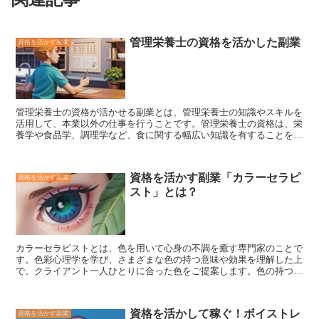
管理栄養士の資格を活かした副業
資格を活かす副業
管理栄養士の資格が活かせる副業
とは、管理栄養士の知識やスキルを
活用して、本業以外の仕事を行うことです。管理栄養士の資格は、栄
養学や食品学、調理学など、食に関する幅広い知識を有することを証
明するものです。そのため、食に関するさまざまな分野で副業をする
ことができます。 例えば、管理栄養士は、病院やクリニックで栄養
指導を行うことができます。また、介護施設や高齢者向け施設で食事
資格を活かす副業「カラーセラピ
資格を活かす副業
の管理や栄養指導を行うこともできます。さらに、学校や保育園、幼
スト」とは？
稚園などで、給食の管理や栄養指導を行うことも可能です。
管理栄
養士は、食に関する知識を活かして、料理教室を開いたり、レシピ本
を出版したりすることもできます。
また、食に関するコラムやブログ
を執筆したり、テレビやラジオに出演したりすることもできます。さ
らに、食に関するコンサルタントとして、企業や団体にアドバイスを
カラーセラピストとは、
色を用いて心身の不調を癒す専門家
のことで
行うことも可能です。 管理栄養士の資格は、食に関する幅広い知識
す。色彩心理学を学び、さまざまな色の持つ意味や効果を理解した上
を有することを証明するものです。そのため、食に関するさまざまな
で、クライアント一人ひとりに合った色をご提案します。色の持つエ
分野で副業をすることができます。管理栄養士の資格を活かして、副
ネルギーを活用することで、ストレスを軽減したり、気持ちを落ち着
業を始めることを検討してみてはいかがでしょうか。
かせる効果が期待できます。カラーセラピストは、一般の人から、企
業や学校、病院など様々な場所で活躍しています。 カラーセラピス
資格を活かして稼ぐ！ボイストレ
資格を活かす副業
トの仕事は、クライアントとのカウンセリングから始まります。カウ