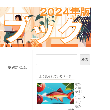
検索
2024.01.18
よく見られているページ
意外
と儲
かる!
シラ
スウ
ナギ
漁の
魅力