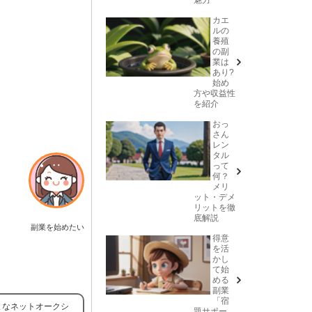
カエ
ルの
養殖
の副
業は
あり?
始め
方や収益性
を紹介
おっ
さん
レン
タル
って
何？
メリ
ット・デメ
リットを徹
底解説
副業を始めたい
得意
を活
かし
て始
める
副業
「宿
まなネットオークシ
題サポー