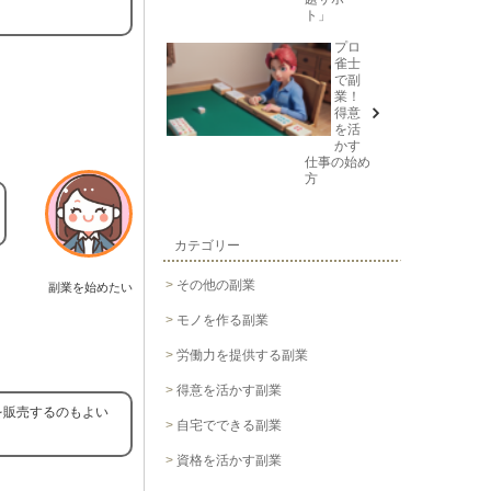
ト」
プロ
雀士
で副
業！
得意
を活
かす
仕事の始め
方
カテゴリー
その他の副業
副業を始めたい
モノを作る副業
労働力を提供する副業
得意を活かす副業
を販売するのもよい
自宅でできる副業
資格を活かす副業