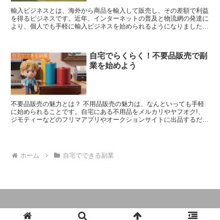
輸入ビジネスとは、海外から商品を輸入して販売し、その差額で利益
を得るビジネス
です。近年、インターネットの普及と物流網の発達に
より、個人でも手軽に輸入ビジネスを始められるようになりました。
輸入ビジネスの魅力は、比較的少ない資金で始めることができ、また
場所や時間にとらわれずに取り組める点です。そのため、主婦や学
生、会社員など、さまざまな方が副業として輸入ビジネスに取り組ん
自宅でらくらく！不要品販売で副
自宅でできる副業
でいます。 輸入ビジネスのメリットは、以下の通りです。 *
比較的
業を始めよう
少ない資金で始めることができる
*
場所や時間にとらわれずに取り組
める
*
利益率が高い
*
商品を販売する販路が多い
一方で、輸入ビジ
ネスのデメリットもあります。 *
海外との取引になるため、言語や文
化の違いがネックになる
*
輸入する商品によっては、関税や消費税が
かかる
*
商品が輸送中に破損したり、紛失したりするリスクがある
不要品販売の魅力とは？
不用品販売の魅力は、なんといっても手軽
輸入ビジネスは、メリットとデメリットをよく理解した上で、始める
に始められること
です。自宅にある不用品をメルカリやヤフオク!、
ことが大切です。
ジモティーなどのフリマアプリやオークションサイトに出品するだけ
で、誰でも簡単に販売することができます。また、不要品販売は、不
用品を処分する手段としてだけではなく、お金を稼ぐ手段としても魅
力的です。売れれば利益となり、不用品を処分するだけでなく、お金
を稼ぐこともできます。さらに、不要品販売は、環境にも優しいで
ホーム
自宅でできる副業
す。不用品を捨てるのではなく、再利用することで、ゴミの量を減ら
すことができます。
© 2024 副業ガイドブック。2024年版.