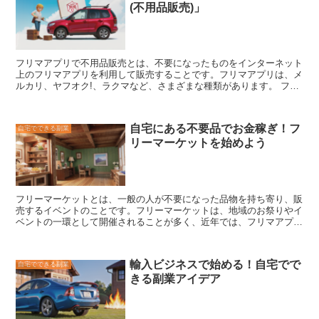
(不用品販売)」
る 4. 企業から謝礼を受け取る 商品モニターの仕事には、さまざまな
メリットがあります。 * 自宅でできるため、子育て中の方や、介護を
しながら働いている方でも始めやすい * 謝礼を受け取ることができる
* 無料で商品を試すことができる * 企業の商品開発やマーケティング
戦略に貢献できる 商品モニターの仕事は、空いた時間に気軽に始め
フリマアプリで不用品販売
とは、不要になったものをインターネット
られる副業として人気があります。
上のフリマアプリを利用して販売することです。フリマアプリは、メ
ルカリ、ヤフオク!、ラクマなど、さまざまな種類があります。 フリ
マアプリで不用品販売をするメリットは、以下の通りです。 * 簡単に
始められる * 販売するものが自由 * 全国の人に向けて販売できる * 匿
名で販売できる フリマアプリで不用品販売をするデメリットは、以
自宅にある不要品でお金稼ぎ！フ
自宅でできる副業
下の通りです。 * 販売手数料がかかる * 売れない場合がある * 発送の
リーマーケットを始めよう
手間がかかる * トラブルが発生する可能性がある フリマアプリで不
用品販売をする際には、以下の点に注意しましょう。 * 販売するもの
を決める * 販売価格を決める * 商品の説明文を書く * 商品の写真を撮
る * 商品を梱包する * 商品を発送する * 購入者に評価をもらう フリ
マアプリで不用品販売は、不要になったものを処分するだけでなく、
フリーマーケットとは
、一般の人が不要になった品物を持ち寄り、販
お金を稼ぐこともできるお得な方法です。ただし、メリットとデメリ
売するイベントのことです。フリーマーケットは、地域のお祭りやイ
ットを理解した上で、注意しながら利用することが大切です。
ベントの一環として開催されることが多く、近年では、フリマアプリ
の普及により、オンライン上で開催されることも増えてきました。フ
リーマーケットで販売できる品物は、洋服、雑貨、家具、家電、書
籍、食器など、何でも構いません。自宅で不要になった品物を整理し
輸入ビジネスで始める！自宅でで
自宅でできる副業
て、フリーマーケットで販売すれば、不用品を処分することができま
きる副業アイデア
すし、お金を稼ぐこともできます。また、フリーマーケットは、人と
人との交流の場となります。フリーマーケットに出店したり、買い物
に行ったりすることで、地域の人々と交流を深めることができます。