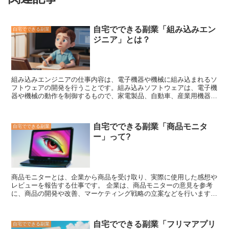
自宅でできる副業「組み込みエン
自宅でできる副業
ジニア」とは？
組み込みエンジニアの仕事内容
は、電子機器や機械に組み込まれるソ
フトウェアの開発を行うことです。組み込みソフトウェアは、電子機
器や機械の動作を制御するもので、家電製品、自動車、産業用機器な
ど、身の回りの様々な機器に搭載されています。組み込みエンジニア
は、組み込みソフトウェアの設計、開発、テスト、保守を担当しま
す。 組み込みエンジニアの仕事は、ハードウェアとソフトウェアの
自宅でできる副業「商品モニタ
自宅でできる副業
両方の知識を必要とします。また、組み込みソフトウェアはリアルタ
ー」って?
イムで動作することが多いため、高い信頼性と性能が求められます。
そのため、組み込みエンジニアは、ハードウェアの知識とソフトウェ
アの知識に加えて、リアルタイムシステムの知識も必要です。 組み
込みエンジニアは、組み込みシステムの開発を行う企業や、組み込み
システムのコンサルティングを行う企業などで活躍しています。ま
商品モニターとは、企業から商品を受け取り、実際に使用した感想や
た、フリーランスとして活動する組み込みエンジニアもいます。組み
レビューを報告する仕事です。
企業は、商品モニターの意見を参考
込みエンジニアの年収は、経験やスキルによって異なりますが、平均
に、商品の開発や改善、マーケティング戦略の立案などを行います。
年収は600万円程度です。
商品モニターの仕事は、自宅でできることが多く、空いた時間に気軽
に始めることができます。 商品モニターの仕事は、主に以下のよう
な流れで行われます。 1. 企業から商品を受け取る 2. 商品を実際に使
自宅でできる副業「フリマアプリ
自宅でできる副業
用し、感想やレビューをまとめる 3. 企業に感想やレビューを報告す